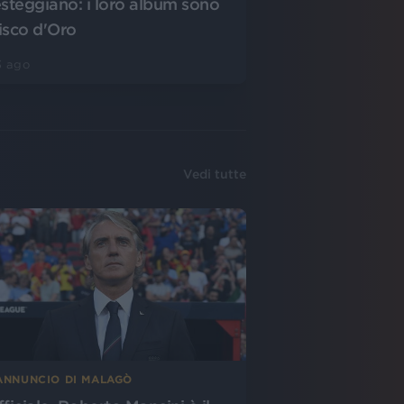
esteggiano: i loro album sono
isco d'Oro
3 ago
Vedi tutte
’ANNUNCIO DI MALAGÒ