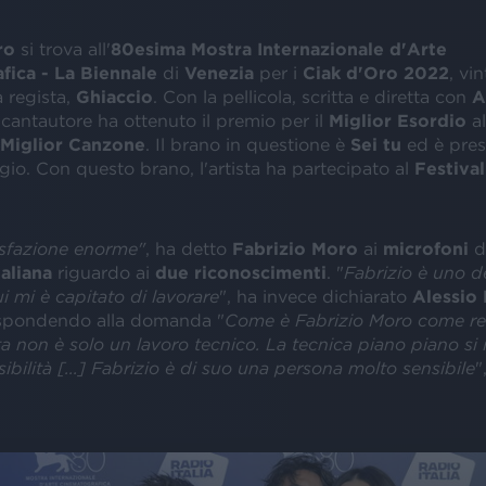
ro
si trova all'
80esima Mostra Internazionale d'Arte
fica - La Biennale
di
Venezia
per i
Ciak d'Oro 2022
, vin
 regista,
Ghiaccio
. Con la pellicola, scritta e diretta con
A
il cantautore ha ottenuto il premio per il
Miglior Esordio
al
Miglior Canzone
. Il brano in questione è
Sei tu
ed è pres
io. Con questo brano, l'artista ha partecipato al
Festival
sfazione enorme"
, ha detto
Fabrizio Moro
ai
microfoni
d
aliana
riguardo ai
due riconoscimenti
. "
Fabrizio è uno de
ui mi è capitato di lavorare
", ha invece dichiarato
Alessio
ispondendo alla domanda "
Come è Fabrizio Moro come re
sta non è solo un lavoro tecnico. La tecnica piano piano si
sibilità [...] Fabrizio è di suo una persona molto sensibile
"