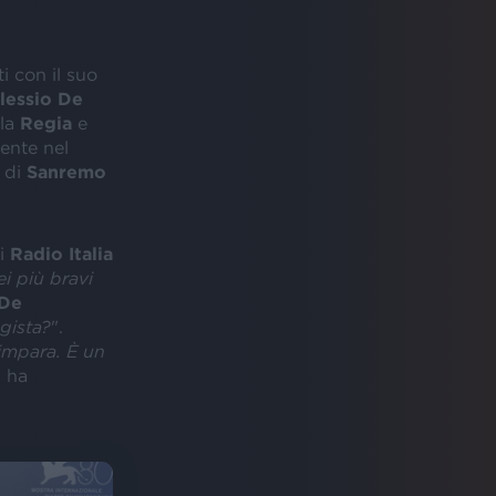
ti con il suo
lessio De
la
Regia
e
ente nel
di
Sanremo
i
Radio Italia
i più bravi
 De
gista?
".
 impara. È un
, ha