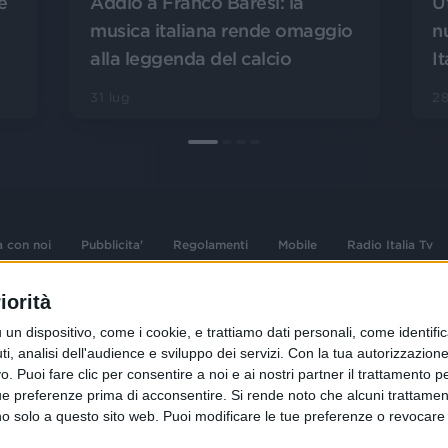
U
Addio a Franco Baresi: la
e
n
musica italiana rende omaggio
It
alla leggenda del calcio
28
31 lug
a con noi
Pubblicita'
Regolamenti
Mobile
Radio Italia Tv
iorità
 opere dell'ingegno
Sede Amministrativa: Viale Europa 49, 20
dispositivo, come i cookie, e trattiamo dati personali, come identifica
i d'autore e dei diritti
02 25444220
, analisi dell'audience e sviluppo dei servizi.
Con la tua autorizzazione 
.F. e n° iscrizione
 Puoi fare clic per consentire a noi e ai nostri partner il trattamento per 
Sede Legale: Via Savona 97, 20144 Milano
istrata n°286 - 3 Aprile
ue preferenze prima di acconsentire.
Si rende noto che alcuni trattament
anno solo a questo sito web. Puoi modificare le tue preferenze o revoca