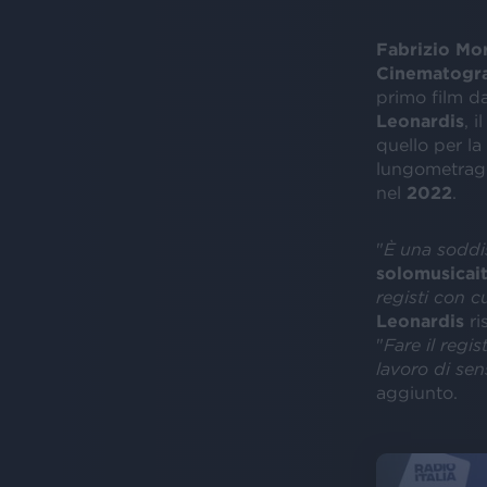
Fabrizio Mo
Cinematogra
primo film da
Leonardis
, 
quello per la
lungometragg
nel
2022
.
"
È una soddi
solomusicait
registi con c
Leonardis
r
"
Fare il regi
lavoro di sen
aggiunto.