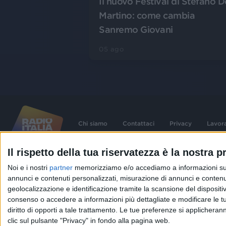
Il nuovo Festival di Stefano D
Martino: come cambia
Sanremo Giovani
05 ago
Chi siamo
Contattaci
Privacy
Lavor
Il rispetto della tua riservatezza è la nostra pr
©
2026
RADIO ITALIA S.p.A. P.IVA 06832230152 | Tutti i diritti riservati. Per le
Noi e i nostri
partner
memorizziamo e/o accediamo a informazioni su un 
contenute nel sito sono stati assolti gli obblighi derivanti dalla normativa dei diritt
connessi.
annunci e contenuti personalizzati, misurazione di annunci e contenuti
Capitale Sociale € 580.000,00 interamente versato. Iscr. Reg. Imprese Milano - C
geolocalizzazione e identificazione tramite la scansione del dispositivo.
06832230152. Iscritta al R.E.A. di Milano al n° 1125258. Testata giornalistica Reg
1987.
consenso o accedere a informazioni più dettagliate e modificare le t
diritto di opporti a tale trattamento. Le tue preferenze si applicher
clic sul pulsante "Privacy" in fondo alla pagina web.