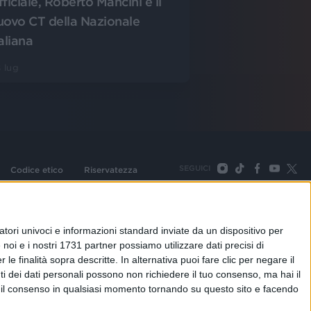
fficiale, Roberto Mancini è il
uovo CT della Nazionale
aliana
 lug
SEGUICI
Codice etico
Riservatezza
093 Cologno Monzese (Mi) |Tel. +39 02 254441 | Fax +39
TORNA SU
tori univoci e informazioni standard inviate da un dispositivo per
noi e i nostri 1731 partner possiamo utilizzare dati precisi di
le finalità sopra descritte. In alternativa puoi fare clic per negare il
i dei dati personali possono non richiedere il tuo consenso, ma hai il
re il consenso in qualsiasi momento tornando su questo sito e facendo