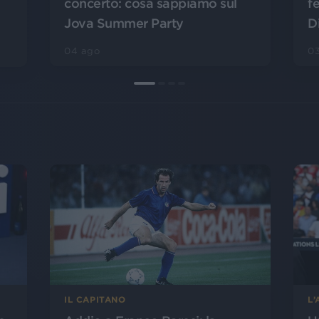
concerto: cosa sappiamo sul
f
Jova Summer Party
D
04 ago
0
L
IL CAPITANO