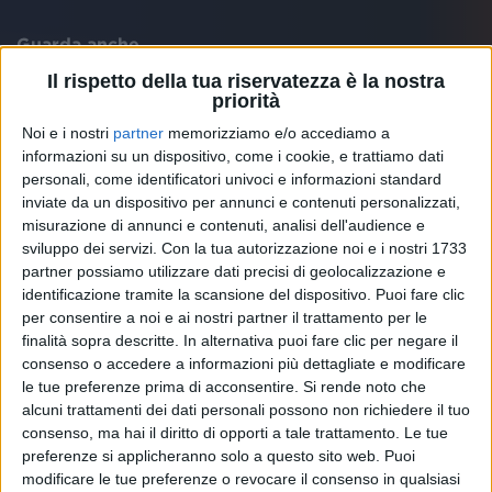
Guarda anche
Il rispetto della tua riservatezza è la nostra
priorità
Noi e i nostri
partner
memorizziamo e/o accediamo a
informazioni su un dispositivo, come i cookie, e trattiamo dati
personali, come identificatori univoci e informazioni standard
inviate da un dispositivo per annunci e contenuti personalizzati,
misurazione di annunci e contenuti, analisi dell'audience e
sviluppo dei servizi.
Con la tua autorizzazione noi e i nostri 1733
partner possiamo utilizzare dati precisi di geolocalizzazione e
identificazione tramite la scansione del dispositivo. Puoi fare clic
per consentire a noi e ai nostri partner il trattamento per le
finalità sopra descritte. In alternativa puoi fare clic per negare il
consenso o accedere a informazioni più dettagliate e modificare
ROSE VILLAIN
ROSE VILLAIN
ROSE VILLAIN
le tue preferenze prima di acconsentire.
Si rende noto che
VOI TANKA VILLAGE 2024
alcuni trattamenti dei dati personali possono non richiedere il tuo
RADIO ITALIA LIVE ESTATE
SANREMO ITALIANO 9/02/2025
consenso, ma hai il diritto di opporti a tale trattamento. Le tue
preferenze si applicheranno solo a questo sito web. Puoi
1
VIDEO
16
FOTO
1
VIDEO
22
FOTO
modificare le tue preferenze o revocare il consenso in qualsiasi