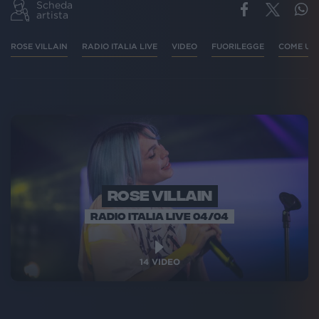
Scheda
artista
ROSE VILLAIN
RADIO ITALIA LIVE
VIDEO
FUORILEGGE
COME UN
ROSE VILLAIN
RADIO ITALIA LIVE 04/04
14
VIDEO