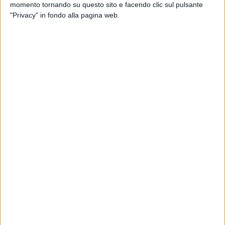
1
VIDEO
momento tornando su questo sito e facendo clic sul pulsante
"Privacy" in fondo alla pagina web.
News correlate
IL PRECEDENTE NEL 2024
FIOC
Rose Villain e la cagnolina
Rose 
scomparsa: “Vi faccio un regalo
diven
se la trovate”
Franc