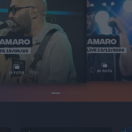
RAMARO
NEGRAMARO
NEG
SANREMO 
RADIO ITALIA LIVE 13/12/2024
TA 19/05/25
1
12
VIDEO
30
FOTO
13
FOTO