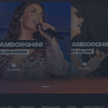
LAMBORGHINI
ELETTRA LAMBORGHI
RADI
VOI TA
VOI TANKA VILLAGE
IA LIVE ESTATE
1
VIDEO
10
FOTO
18
FOTO
a con noi
Pubblicita'
Regolamenti
Mobile
Radio Italia Tv