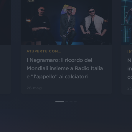
ATUPERTU CON...
IN
I Negramaro: il ricordo dei
N
Mondiali insieme a Radio Italia
i
e "l'appello" ai calciatori
c
26 mag
2