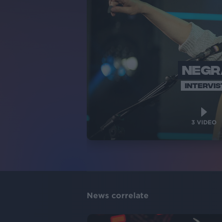
NEG
INTERVIS
3
VIDEO
News correlate