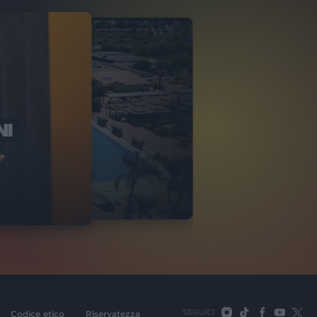
NI
O ITALIA
NKA VILLAGE
2
VIDEO
SEGUICI
Codice etico
Riservatezza