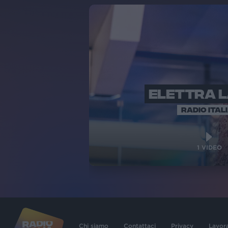
ELETTRA 
RADIO ITAL
1
VIDEO
Chi siamo
Contattaci
Privacy
Lavor