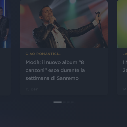
CIAO ROMANTICI...
L
Modà: il nuovo album “8
I
canzoni” esce durante la
20
settimana di Sanremo
15 gen
14