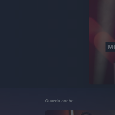
M
Guarda anche