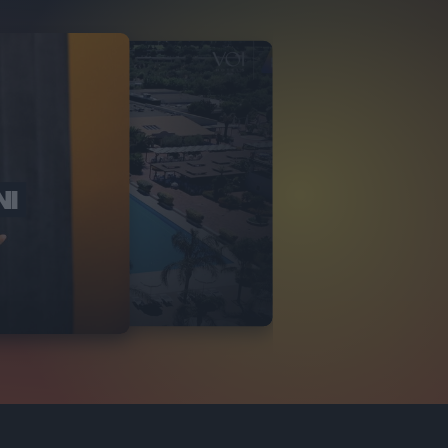
NI
O ITALIA
NKA VILLAGE
2
VIDEO