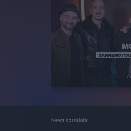
M
SANREMO ITA
1
V
News correlate