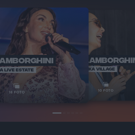
LAMBORGHINI
ELETTRA LAMBORGHI
RADI
VOI TA
VOI TANKA VILLAGE
IA LIVE ESTATE
1
VIDEO
10
FOTO
18
FOTO