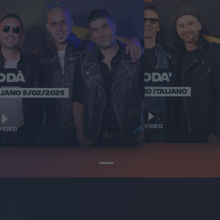
ODÀ
MODA'
SANREMO ITALIANO
LIANO 5/02/2025
1
VIDEO
IDEO