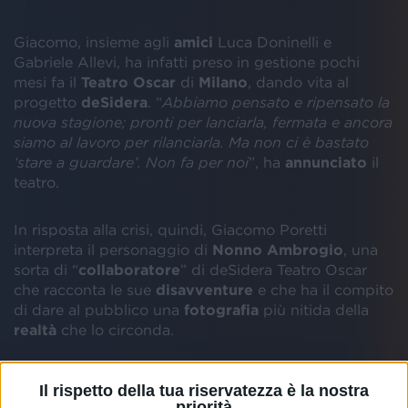
Giacomo, insieme agli
amici
Luca Doninelli e
Gabriele Allevi, ha infatti preso in gestione pochi
mesi fa il
Teatro Oscar
di
Milano
, dando vita al
progetto
deSidera
. “
Abbiamo pensato e ripensato la
nuova stagione; pronti per lanciarla, fermata e ancora
siamo al lavoro per rilanciarla. Ma non ci è bastato
‘stare a guardare’. Non fa per noi
”, ha
annunciato
il
teatro.
In risposta alla crisi, quindi, Giacomo Poretti
interpreta il personaggio di
Nonno Ambrogio
, una
sorta di “
collaboratore
” di deSidera Teatro Oscar
che racconta le sue
disavventure
e che ha il compito
di dare al pubblico una
fotografia
più nitida della
realtà
che lo circonda.
Il rispetto della tua riservatezza è la nostra
priorità