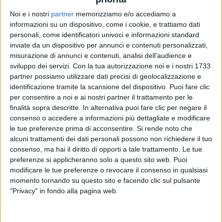
Noi e i nostri
partner
memorizziamo e/o accediamo a
informazioni su un dispositivo, come i cookie, e trattiamo dati
personali, come identificatori univoci e informazioni standard
inviate da un dispositivo per annunci e contenuti personalizzati,
misurazione di annunci e contenuti, analisi dell'audience e
sviluppo dei servizi.
Con la tua autorizzazione noi e i nostri 1733
partner possiamo utilizzare dati precisi di geolocalizzazione e
identificazione tramite la scansione del dispositivo. Puoi fare clic
per consentire a noi e ai nostri partner il trattamento per le
finalità sopra descritte. In alternativa puoi fare clic per negare il
consenso o accedere a informazioni più dettagliate e modificare
le tue preferenze prima di acconsentire.
Si rende noto che
alcuni trattamenti dei dati personali possono non richiedere il tuo
consenso, ma hai il diritto di opporti a tale trattamento. Le tue
preferenze si applicheranno solo a questo sito web. Puoi
modificare le tue preferenze o revocare il consenso in qualsiasi
momento tornando su questo sito e facendo clic sul pulsante
L’iniziativa è già
partita
: nel primo
episodio
, visibile
"Privacy" in fondo alla pagina web.
qui sopra
e ispirato al
Black Friday
di pochi giorni
fa, Nonno Ambrogio parla delle recenti
offerte
ma
soprattutto del
Natale
che aspetta gli italiani.