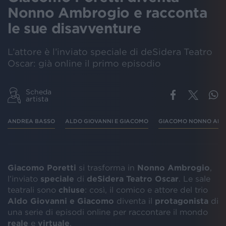
Nonno Ambrogio e racconta
le sue disavventure
L’attore è l’inviato speciale di deSidera Teatro
Oscar: già online il primo episodio
Scheda
artista
ANDREA BASSO
ALDO GIOVANNI E GIACOMO
GIACOMO NONNO AMB
Giacomo Poretti
si trasforma in
Nonno Ambrogio
,
l’inviato
speciale
di
deSidera Teatro Oscar
. Le sale
teatrali sono
chiuse
: così, il comico e attore del trio
Aldo Giovanni e Giacomo
diventa il
protagonista
di
una serie di episodi online per raccontare il mondo
reale
e
virtuale
.