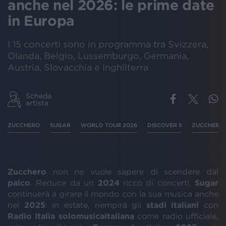
anche nel 2026: le prime date
in Europa
I 15 concerti sono in programma tra Svizzera,
Olanda, Belgio, Lussemburgo, Germania,
Austria, Slovacchia e Inghilterra
Scheda
artista
ZUCCHERO
SUGAR
WORLD TOUR 2026
DISCOVER II
ZUCCHERO
Zucchero
non ne vuole sapere di scendere dal
palco
. Reduce da un
2024
ricco di concerti,
Sugar
continuerà a girare il mondo con la sua musica anche
nel
2025
: in estate, riempirà gli
stadi italiani
con
Radio Italia solomusicaitaliana
come radio ufficiale,