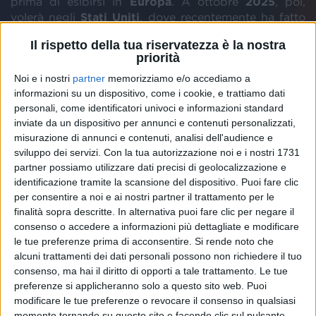
prima di esibirsi in
Europa
. A ottobre
2025
, poi,
volerà negli
Stati Uniti
, dove recentemente ha fatto
da spalla all'amico
Andrea Bocelli
.
Il rispetto della tua riservatezza è la nostra
priorità
Noi e i nostri
partner
memorizziamo e/o accediamo a
informazioni su un dispositivo, come i cookie, e trattiamo dati
personali, come identificatori univoci e informazioni standard
inviate da un dispositivo per annunci e contenuti personalizzati,
misurazione di annunci e contenuti, analisi dell'audience e
sviluppo dei servizi.
Con la tua autorizzazione noi e i nostri 1731
partner possiamo utilizzare dati precisi di geolocalizzazione e
identificazione tramite la scansione del dispositivo. Puoi fare clic
per consentire a noi e ai nostri partner il trattamento per le
finalità sopra descritte. In alternativa puoi fare clic per negare il
consenso o accedere a informazioni più dettagliate e modificare
le tue preferenze prima di acconsentire.
Si rende noto che
alcuni trattamenti dei dati personali possono non richiedere il tuo
Visualizza questo post su Instagram
consenso, ma hai il diritto di opporti a tale trattamento. Le tue
preferenze si applicheranno solo a questo sito web. Puoi
modificare le tue preferenze o revocare il consenso in qualsiasi
momento tornando su questo sito e facendo clic sul pulsante