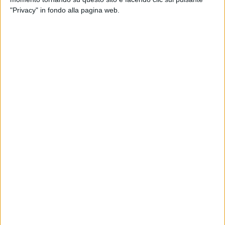
"Privacy" in fondo alla pagina web.
Un post condiviso da Zucchero Sugar Fornaciari (@zuccherosugar)
Non è finita qui. Sull'agenda di
Zucchero
, ci sono già
segnati i primi
appuntamenti
europei
del “
World
Tour 2026
”. Tra maggio e giugno
2026
,
Sugar
si
esibirà tra Svizzera, Olanda, Belgio, Lussemburgo,
Germania, Austria, Slovacchia e Inghilterra (
qui
trovi
il
calendario
).