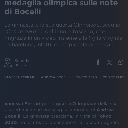
medaglia olimpica sulle note
di Bocelli
La ginnasta, alla sua quarta Olimpiade, sceglie
“
Con te partirò
” del tenore toscano, che
ringrazia in un video insieme alla figlia Virginia.
La bambina, infatti, è una piccola ginnasta
Scheda
artista
VANESSA FERRARI
ANDREA BOCELLI
TOKYO 2020
CON TE PARTI
Vanessa Ferrari
per la
quarta Olimpiade
della sua
straordinaria carriera sceglie la musica di
Andrea
Bocelli
. La ginnasta bresciana, in vista di
Tokyo
2020
, ha cambiato la canzone che l’accompagnerà