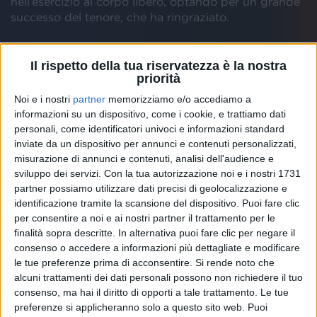
nell’esercizio al corpo libero, optando per un grande
successo del tenore, che ha ringraziato.
Vanessa Ferrari
ha deciso di portare ai Giochi “
Con
Il rispetto della tua riservatezza è la nostra
te partirò
” di
Andrea Bocelli
al posto di “
Bella ciao
”.
priorità
L’artista toscano ha ringraziato con un
video
su
Noi e i nostri
partner
memorizziamo e/o accediamo a
Instagram
, insieme alla
figlia
Virginia, che ha 8 anni
informazioni su un dispositivo, come i cookie, e trattiamo dati
e che è una piccola ginnasta in erba. “
Carissima
personali, come identificatori univoci e informazioni standard
Vanessa, sappiamo che stai per affrontare una
inviate da un dispositivo per annunci e contenuti personalizzati,
grandissima sfida. L'ennesima nella tua straordinaria
misurazione di annunci e contenuti, analisi dell'audience e
carriera. Io ti sono vicino per tante ragioni.
sviluppo dei servizi.
Con la tua autorizzazione noi e i nostri 1731
Innanzitutto, so che hai scelto le note di ‘Con te
partner possiamo utilizzare dati precisi di geolocalizzazione e
partirò’, una canzone che a me ha portato tanta
identificazione tramite la scansione del dispositivo. Puoi fare clic
fortuna. Spero ne porti anche a te. Ma la tua fortuna
per consentire a noi e ai nostri partner il trattamento per le
consiste nel tuo talento e quindi ti faccio il più
finalità sopra descritte. In alternativa puoi fare clic per negare il
grande in bocca al lupo e te lo faccio insieme a
consenso o accedere a informazioni più dettagliate e modificare
questa bambina qui che si sta pian piano
le tue preferenze prima di acconsentire.
Si rende noto che
incamminando sulla tua strada, nel senso che ha una
alcuni trattamenti dei dati personali possono non richiedere il tuo
grande passione per la ginnastica. Ahimè non
consenso, ma hai il diritto di opporti a tale trattamento. Le tue
potremo essere lì a Tokyo a tifare per te di persona,
preferenze si applicheranno solo a questo sito web. Puoi