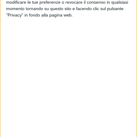
ma ci saremo davanti ai teleschermi. Ti inviamo un
modificare le tue preferenze o revocare il consenso in qualsiasi
calorosissimo abbraccio
".
momento tornando su questo sito e facendo clic sul pulsante
"Privacy" in fondo alla pagina web.
Visualizza questo post su Instagram