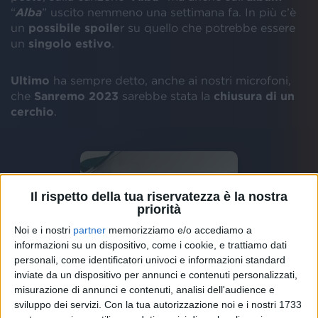
“
Alba
” uscito nemmeno una settimana fa. In più c’è
un
possibile spoile
r su quello che potrebbe essere
un
singolo estivo
.
Ultimo
ha sempre detto, anche ai nostri microfoni,
che
Sanremo 2023
sarebbe stata la
chiusura di un
cerchio
.
Il rispetto della tua riservatezza è la nostra
priorità
Noi e i nostri
partner
memorizziamo e/o accediamo a
informazioni su un dispositivo, come i cookie, e trattiamo dati
personali, come identificatori univoci e informazioni standard
inviate da un dispositivo per annunci e contenuti personalizzati,
misurazione di annunci e contenuti, analisi dell'audience e
sviluppo dei servizi.
Con la tua autorizzazione noi e i nostri 1733