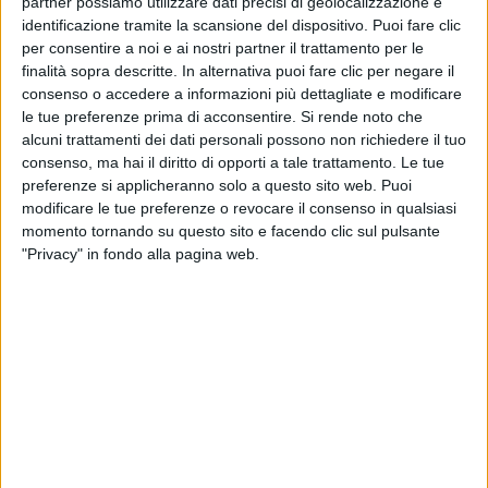
partner possiamo utilizzare dati precisi di geolocalizzazione e
identificazione tramite la scansione del dispositivo. Puoi fare clic
per consentire a noi e ai nostri partner il trattamento per le
finalità sopra descritte. In alternativa puoi fare clic per negare il
consenso o accedere a informazioni più dettagliate e modificare
le tue preferenze prima di acconsentire.
Si rende noto che
alcuni trattamenti dei dati personali possono non richiedere il tuo
consenso, ma hai il diritto di opporti a tale trattamento. Le tue
preferenze si applicheranno solo a questo sito web. Puoi
modificare le tue preferenze o revocare il consenso in qualsiasi
Lo ha ribadito ai fan spiegando che “
Alba
” è una
momento tornando su questo sito e facendo clic sul pulsante
canzone diversa, che ha bisogno di tempo e va
"Privacy" in fondo alla pagina web.
ascoltata senza fretta.