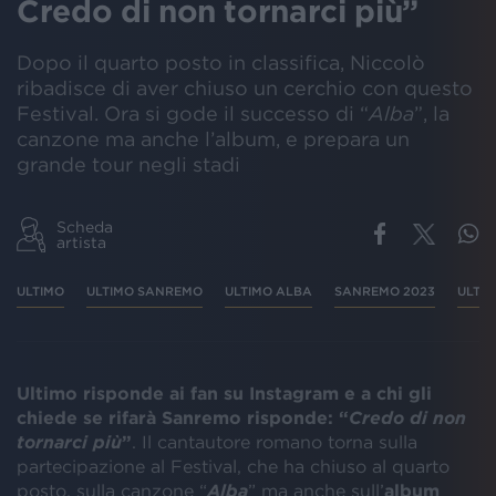
Credo di non tornarci più”
Dopo il quarto posto in classifica, Niccolò
ribadisce di aver chiuso un cerchio con questo
Festival. Ora si gode il successo di “
Alba
”, la
canzone ma anche l’album, e prepara un
grande tour negli stadi
Scheda
artista
ULTIMO
ULTIMO SANREMO
ULTIMO ALBA
SANREMO 2023
ULTI
Ultimo risponde ai fan su Instagram e a chi gli
chiede se rifarà Sanremo risponde: “
Credo di non
tornarci più
”
. Il cantautore romano torna sulla
partecipazione al Festival, che ha chiuso al quarto
posto, sulla canzone “
Alba
” ma anche sull’
album