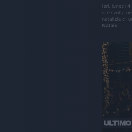
Ieri, lunedì 
si è svolta n
natalizia di 
Natale
.
ULTIMO