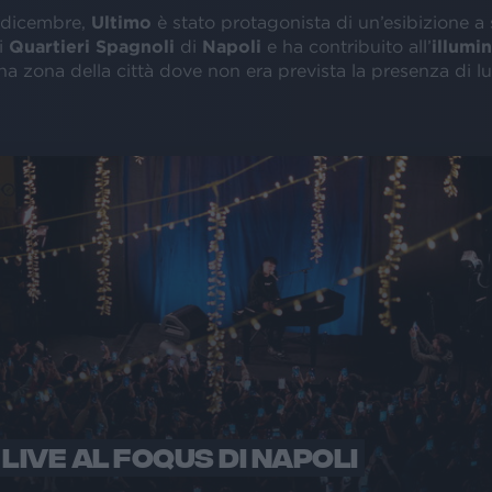
4 dicembre,
Ultimo
è stato protagonista di un’esibizione a
ei
Quartieri Spagnoli
di
Napoli
e ha contribuito all’
illumi
una zona della città dove non era prevista la presenza di l
 LIVE AL FOQUS DI NAPOLI