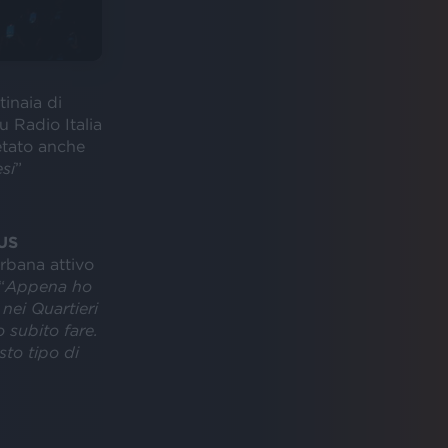
inaia di
su Radio Italia
etato anche
si
”
US
rbana attivo
“
Appena ho
nei Quartieri
 subito fare.
sto tipo di