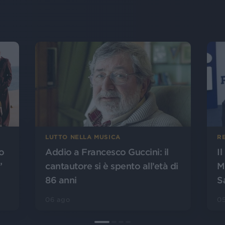
LUTTO NELLA MUSICA
R
o
Addio a Francesco Guccini: il
I
”
cantautore si è spento all’età di
M
86 anni
S
06 ago
0