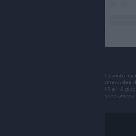
L’evento nei
ritorno
live
d
l’8 e il 9 gi
sono ancora d