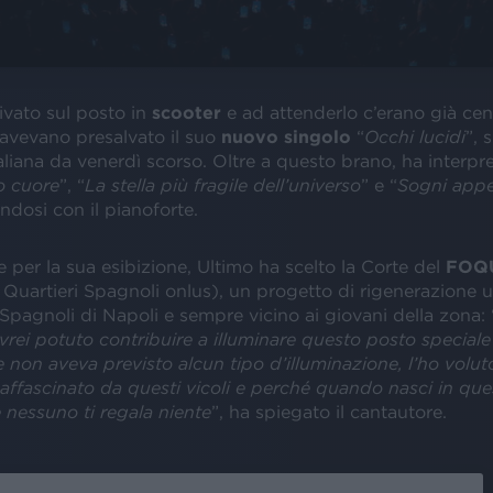
rivato sul posto in
scooter
e ad attenderlo c’erano già cent
avevano presalvato il suo
nuovo singolo
“
Occhi lucidi
”, 
liana da venerdì scorso. Oltre a questo brano, ha interpr
o cuore
”, “
La stella più fragile dell’universo
” e “
Sogni appe
osi con il pianoforte.
per la sua esibizione, Ultimo ha scelto la Corte del
FOQ
Quartieri Spagnoli onlus), un progetto di rigenerazione u
 Spagnoli di Napoli e sempre vicino ai giovani della zona: 
rei potuto contribuire a illuminare questo posto speciale 
 non aveva previsto alcun tipo d’illuminazione, l’ho voluto
ffascinato da questi vicoli e perché quando nasci in que
e nessuno ti regala niente
”, ha spiegato il cantautore.