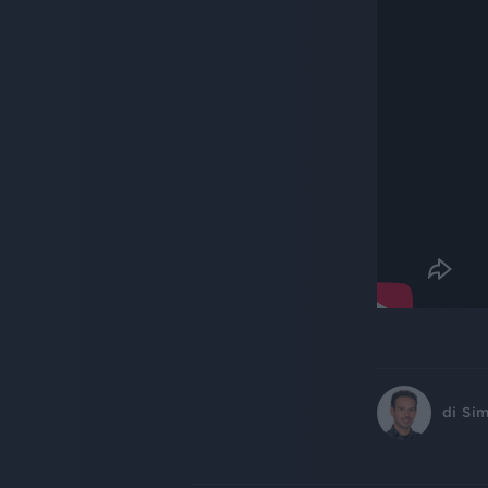
di
Sim