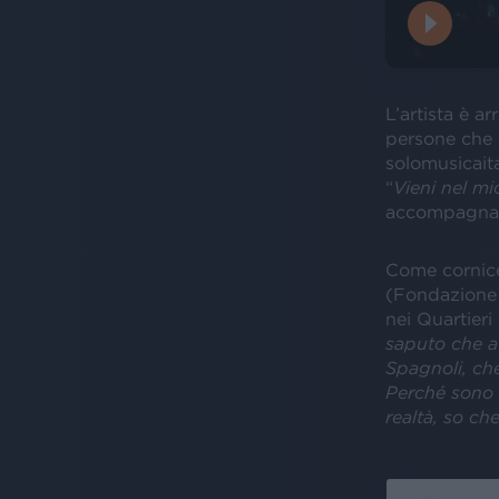
L’artista è ar
persone che 
solomusicaita
“
Vieni nel mi
accompagnand
Come cornice 
(Fondazione 
nei Quartieri
saputo che av
Spagnoli, che
Perché sono a
realtà, so ch