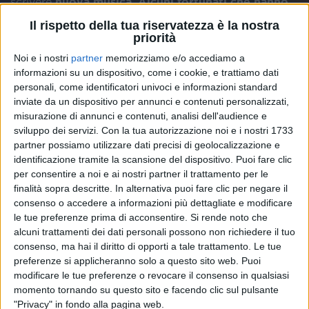
scrivere
nuova musica
.
Alcuni fortunati che hanno
pre-salvato il brano
potranno partecipare a un
Il rispetto della tua riservatezza è la nostra
evento unico
in programma nei prossimi giorni.
priorità
Noi e i nostri
partner
memorizziamo e/o accediamo a
Il
video
di “
Occhi lucidi
” vede come protagonisti
informazioni su un dispositivo, come i cookie, e trattiamo dati
Ultimo
e l’attrice
Maria Esposito
, nota per essere la
personali, come identificatori univoci e informazioni standard
Rosa Ricci
della serie tv “
Mare fuori
”. I due si
inviate da un dispositivo per annunci e contenuti personalizzati,
muovono in uno scenario casalingo, mentre
Ultimo
è
misurazione di annunci e contenuti, analisi dell'audience e
al piano, e poi giocano con la vernice sulla tela, fino a
sviluppo dei servizi.
Con la tua autorizzazione noi e i nostri 1733
comporre la scritta finale “
Occhi forti, cuori fragili
”.
partner possiamo utilizzare dati precisi di geolocalizzazione e
identificazione tramite la scansione del dispositivo. Puoi fare clic
per consentire a noi e ai nostri partner il trattamento per le
finalità sopra descritte. In alternativa puoi fare clic per negare il
consenso o accedere a informazioni più dettagliate e modificare
le tue preferenze prima di acconsentire.
Si rende noto che
alcuni trattamenti dei dati personali possono non richiedere il tuo
consenso, ma hai il diritto di opporti a tale trattamento. Le tue
preferenze si applicheranno solo a questo sito web. Puoi
modificare le tue preferenze o revocare il consenso in qualsiasi
momento tornando su questo sito e facendo clic sul pulsante
"Privacy" in fondo alla pagina web.