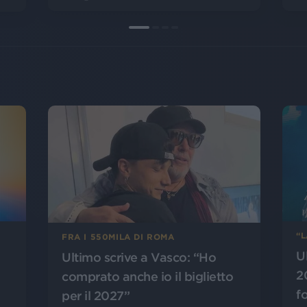
“
FRA I 550MILA DI ROMA
U
Ultimo scrive a Vasco: “Ho
2
comprato anche io il biglietto
f
per il 2027”