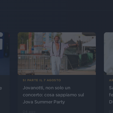
SI PARTE IL 7 AGOSTO
A
Jovanotti, non solo un
S
e
concerto: cosa sappiamo sul
f
Jova Summer Party
D
04 ago
0