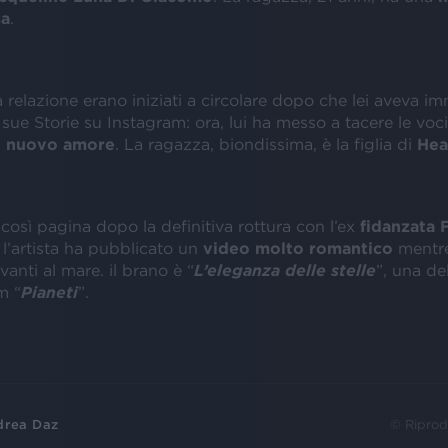
sa
.
a relazione erano iniziati a circolare dopo che lei aveva i
 sue Storie su Instagram: ora, lui ha messo a tacere le vo
l
nuovo amore
. La ragazza, biondissima, è la figlia di
Hea
così pagina dopo la definitiva rottura con l’ex
fidanzata 
o l’artista ha pubblicato un
video molto romantico
mentre
vanti al mare. il brano è “
L’eleganza delle stelle
”, una de
m “
Pianeti
”.
drea Daz
© Riprod