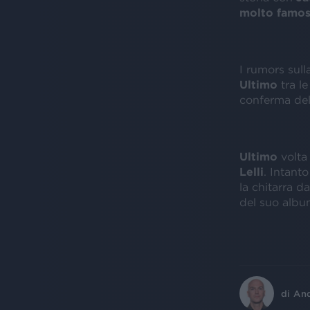
molto famo
I rumors sull
Ultimo
tra le
conferma de
Ultimo
volta 
Lelli
. Intant
la chitarra da
del suo albu
di
An