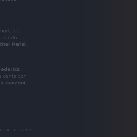
mmortalato
ci dando
ther Parisi
.
Federica
 canta con
lle
canzoni
uzione riservata