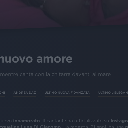
 nuovo amore
mentre canta con la chitarra davanti al mare
ONI
ANDREA DAZ
ULTIMO NUOVA FIDANZATA
ULTIMO L'ELEGAN
 nuovo
innamorato
. Il cantante ha ufficializzato su
Instag
cqueline Luna Di Giacomo
. La ragazza, 21 anni, ha una