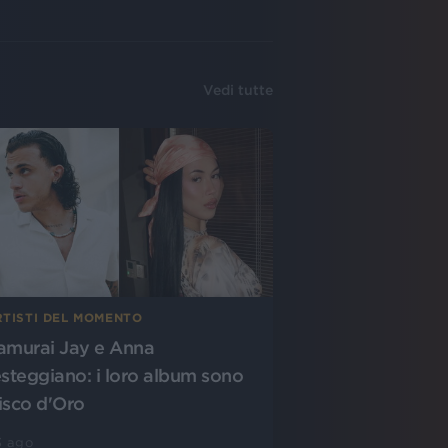
Vedi tutte
RTISTI DEL MOMENTO
amurai Jay e Anna
esteggiano: i loro album sono
isco d'Oro
3 ago