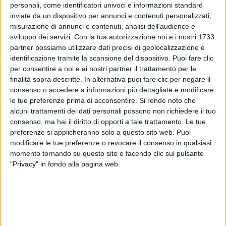
personali, come identificatori univoci e informazioni standard
inviate da un dispositivo per annunci e contenuti personalizzati,
misurazione di annunci e contenuti, analisi dell'audience e
sviluppo dei servizi.
Con la tua autorizzazione noi e i nostri 1733
partner possiamo utilizzare dati precisi di geolocalizzazione e
identificazione tramite la scansione del dispositivo. Puoi fare clic
Un post condiviso da Ultimo (@ultimopeterpan)
per consentire a noi e ai nostri partner il trattamento per le
finalità sopra descritte. In alternativa puoi fare clic per negare il
consenso o accedere a informazioni più dettagliate e modificare
Del disco, in uscita
venerdì 19 giugno
, il cantautore
le tue preferenze prima di acconsentire.
Si rende noto che
aveva già pubblicato, in
formato fisico
o solamente
alcuni trattamenti dei dati personali possono non richiedere il tuo
in
digitale
, “
Acquario
” e “
Questa insensata voglia
consenso, ma hai il diritto di opporti a tale trattamento. Le tue
di te
”.
preferenze si applicheranno solo a questo sito web. Puoi
modificare le tue preferenze o revocare il consenso in qualsiasi
momento tornando su questo sito e facendo clic sul pulsante
"Privacy" in fondo alla pagina web.