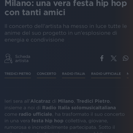
Milano: una vera festa hip hop
con tanti amici
Il concerto dell'artista ha messo in luce tutte le
anime del suo progetto in un'esplosione di
energia e condivisione
Scheda
artista
TREDICI PIETRO
CONCERTO
RADIO ITALIA
RADIO UFFICIALE
NO
Ieri sera all’
Alcatraz
di
Milano
,
Tredici Pietro
,
insieme a noi di
Radio Italia solomusicaitaliana
come
radio ufficiale
, ha trasformato il suo concerto
in una vera
festa hip hop
collettiva, giovane,
rumorosa e incredibilmente partecipata. Sotto il