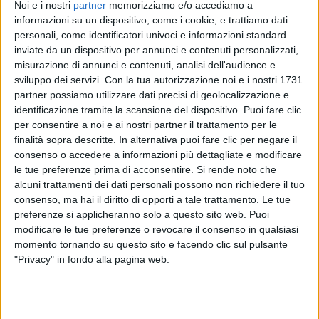
Noi e i nostri
partner
memorizziamo e/o accediamo a
La seconda parte del live è un
set acustico
che vede
informazioni su un dispositivo, come i cookie, e trattiamo dati
Tredici Pietro protagonista: al centro del palco ci
personali, come identificatori univoci e informazioni standard
sono solo lui e la sua chitarra… almeno per qualche
inviate da un dispositivo per annunci e contenuti personalizzati,
canzone. All’Alcatraz, infatti, arriva anche il momento
misurazione di annunci e contenuti, analisi dell'audience e
sviluppo dei servizi.
Con la tua autorizzazione noi e i nostri 1731
di una “
prima volta
”: sul palco, l’artista viene
partner possiamo utilizzare dati precisi di geolocalizzazione e
raggiunto da
Juli
. “
Finalmente i nostri percorsi
identificazione tramite la scansione del dispositivo. Puoi fare clic
artistici hanno avuto modo di incrociarsi nel suo
per consentire a noi e ai nostri partner il trattamento per le
“Solito Cinema”, che merita tanto
” dice Pietro al
finalità sopra descritte. In alternativa puoi fare clic per negare il
suo pubblico, elogiando il suo “
grande amico
”.
consenso o accedere a informazioni più dettagliate e modificare
Insieme, i due si esibiscono sulle note di “
Qui
le tue preferenze prima di acconsentire.
Si rende noto che
piangono tutti
”, la loro prima collaborazione. Con
alcuni trattamenti dei dati personali possono non richiedere il tuo
“
Passaporto
” (2019) termina il set acustico e sul
consenso, ma hai il diritto di opporti a tale trattamento. Le tue
palco compare una
consolle
.
preferenze si applicheranno solo a questo sito web. Puoi
modificare le tue preferenze o revocare il consenso in qualsiasi
momento tornando su questo sito e facendo clic sul pulsante
"Privacy" in fondo alla pagina web.