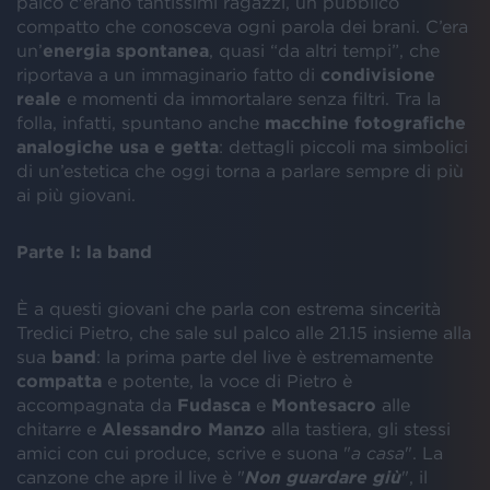
palco c'erano tantissimi ragazzi, un pubblico
compatto che conosceva ogni parola dei brani. C’era
un’
energia spontanea
, quasi “da altri tempi”, che
riportava a un immaginario fatto di
condivisione
reale
e momenti da immortalare senza filtri. Tra la
folla, infatti, spuntano anche
macchine fotografiche
analogiche usa e getta
: dettagli piccoli ma simbolici
di un’estetica che oggi torna a parlare sempre di più
ai più giovani.
Parte I: la band
È a questi giovani che parla con estrema sincerità
Tredici Pietro, che sale sul palco alle 21.15 insieme alla
sua
band
: la prima parte del live è estremamente
compatta
e potente, la voce di Pietro è
accompagnata da
Fudasca
e
Montesacro
alle
chitarre e
Alessandro Manzo
alla tastiera, gli stessi
amici con cui produce, scrive e suona "
a casa
". La
canzone che apre il live è "
Non guardare giù
", il