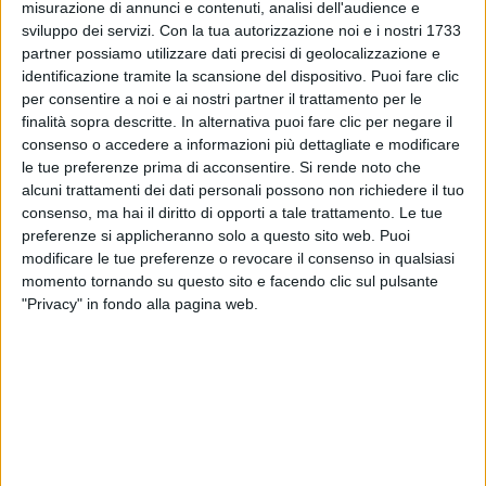
misurazione di annunci e contenuti, analisi dell'audience e
scaletta
hanno un
significato preciso
. Ad esempio,
sviluppo dei servizi.
Con la tua autorizzazione noi e i nostri 1733
il suo ultimo singolo che sanno già tutti è “
Blu
partner possiamo utilizzare dati precisi di geolocalizzazione e
ghiaccio travolgente
”, che
l’ha aiutato a uscire da
identificazione tramite la scansione del dispositivo. Puoi fare clic
un momento di difficoltà
.
La sua preferita in
per consentire a noi e ai nostri partner il trattamento per le
assoluto
è: “
Quando si alza il vento
”, mentre
fare
finalità sopra descritte. In alternativa puoi fare clic per negare il
una classifica del cuore
per il pubblico di
Milano
è
consenso o accedere a informazioni più dettagliate e modificare
un po’ più dura: forse “
Questa nostra stupida
le tue preferenze prima di acconsentire.
Si rende noto che
canzone d’amore
” batte tutte le altre.
alcuni trattamenti dei dati personali possono non richiedere il tuo
consenso, ma hai il diritto di opporti a tale trattamento. Le tue
preferenze si applicheranno solo a questo sito web. Puoi
modificare le tue preferenze o revocare il consenso in qualsiasi
momento tornando su questo sito e facendo clic sul pulsante
"Privacy" in fondo alla pagina web.
TOMMASO PARADISO, LIVE A MILANO
CON QUESTA NOSTRA STUPIDA CANZON
D'AMORE