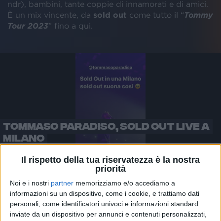
ndr), bambini, tante coppie di innamorati e di amici.
È un mix vincente, da
sold out
come tutto il “
Tommy
Tour 2023
” fino a qui.
TOMMASO PARADISO, SOLD OUT LIVE A
MILANO
Il rispetto della tua riservatezza è la nostra
priorità
Noi e i nostri
partner
memorizziamo e/o accediamo a
informazioni su un dispositivo, come i cookie, e trattiamo dati
Paradiso è un cantautore con la C maiuscola
, di
personali, come identificatori univoci e informazioni standard
quelli che ormai si fa un po’ fatica a trovare: per
inviate da un dispositivo per annunci e contenuti personalizzati,
questo, non stupisce se quasi tutte le
canzoni
in