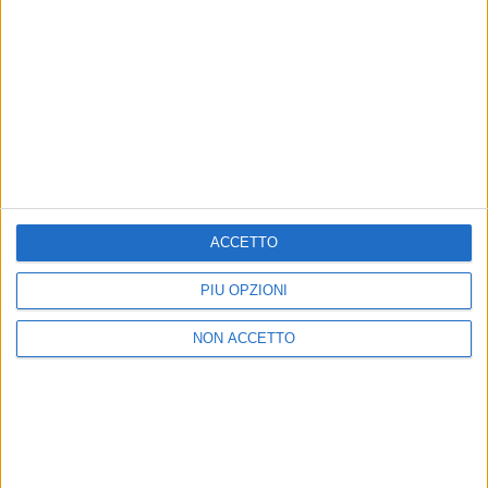
Quando si alza il vento
Tutte le notti
Questa nostra stupida canzone d’amore
Ricordami
ACCETTO
Da sola/In the night
PIÙ OPZIONI
I nostri anni
NON ACCETTO
Dr. House
Proteggi questo tuo ragazzo