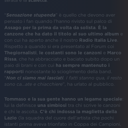
serata e la
scaletta
.
“
Sensazione stupenda
” è quello che devono aver
pensato i fan quando l’hanno rivisto sul palco di
Assago
per la prima da volta da solista
.
È la
canzone che ha dato il titolo al suo ultimo album
e
con cui ha aperto anche il nostro
Radio Italia Live
.
Rispetto a quando si era presentato al Forum coi
Thegiornalisti
,
le costanti sono le canzoni
e
Marco
Rissa
, che ha abbracciato e baciato subito dopo un
paio di brani e con cui
ha sempre mantenuto i
rapporti
nonostante lo scioglimento della band.
“
Non ci siamo mai lasciati
. I fatti stanno qua, il resto
sono ca...ate e chiacchiere
”, ha urlato al pubblico.
Tommaso e la sua gente hanno un legame speciale
:
lui la definisce
una simbiosi
tra chi scrive le canzoni
e chi le ascolta.
C’è chi indossa la maglietta della
Lazio
(la squadra del cuore dell’artista che pochi
istanti prima aveva trionfato in Coppa dei Campioni,