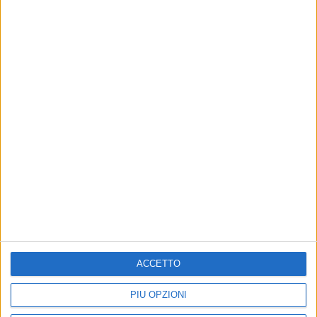
Visualizza questo post su Instagram
ACCETTO
PIÙ OPZIONI
Un post condiviso da Tiziano Ferro (@tizianoferro)