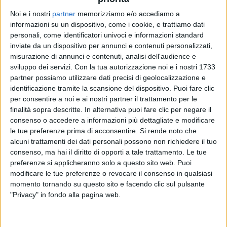
Un post condiviso da Tiziano Ferro (@tizianoferro)
Noi e i nostri
partner
memorizziamo e/o accediamo a
informazioni su un dispositivo, come i cookie, e trattiamo dati
personali, come identificatori univoci e informazioni standard
Oggi (venerdì 27 agosto), il cantante lo ha ricordato
inviate da un dispositivo per annunci e contenuti personalizzati,
in un
messaggio toccante
, pubblicato sempre sui
misurazione di annunci e contenuti, analisi dell'audience e
social, in cui lo ringrazia per quei quattro mesi
sviluppo dei servizi.
Con la tua autorizzazione noi e i nostri 1733
passati insieme. "
Caro Beau, forse non ho mai
partner possiamo utilizzare dati precisi di geolocalizzazione e
veramente accettato la tua dipartita dopo soli
identificazione tramite la scansione del dispositivo. Puoi fare clic
quattro mesi insieme. Cosa avrei dato per incontrarti
per consentire a noi e ai nostri partner il trattamento per le
prima di tanti anni in canile!",
ha scritto.
"Però voglio
finalità sopra descritte. In alternativa puoi fare clic per negare il
dirti grazie, sai? Per gli insegnamenti, la fede e la
consenso o accedere a informazioni più dettagliate e modificare
pazienza. E per l’amore incondizionato, vero e puro
le tue preferenze prima di acconsentire.
Si rende noto che
anche se avevi ancora addosso le ferite e il dolore
alcuni trattamenti dei dati personali possono non richiedere il tuo
dell’abbandono
", ha continuato.
consenso, ma hai il diritto di opporti a tale trattamento. Le tue
preferenze si applicheranno solo a questo sito web. Puoi
modificare le tue preferenze o revocare il consenso in qualsiasi
momento tornando su questo sito e facendo clic sul pulsante
"Privacy" in fondo alla pagina web.