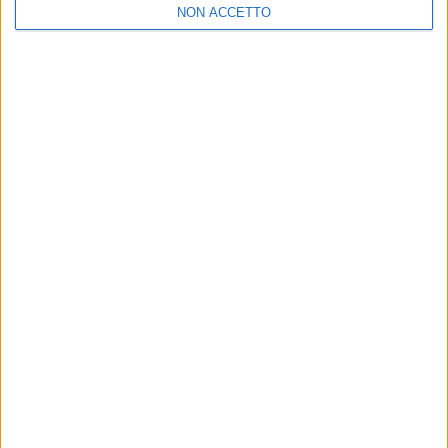
NON ACCETTO
di
Mara Bizzoco
© Riproduzione riservata
Ultime news
Vedi tutte