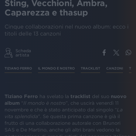
Sting, Vecchioni, Ambra,
Caparezza e thasup
Cinque collaborazioni nel nuovo album: ecco i
titoli delle 13 canzoni
Scheda
artista
TIZIANO FERRO
IL MONDO È NOSTRO
TRACKLIST
CANZONI
TR
Tiziano Ferro
ha svelato la
tracklist
del suo
nuovo
album
“
Il mondo è nostro
”, che uscirà venerdì 11
novembre e che è stato anticipato dal singolo “
La
vita splendida
”. Se questa prima canzone è già il
frutto di una collaborazione autorale con Brunori
SAS e De Martino, anche gli altri brani vedono la