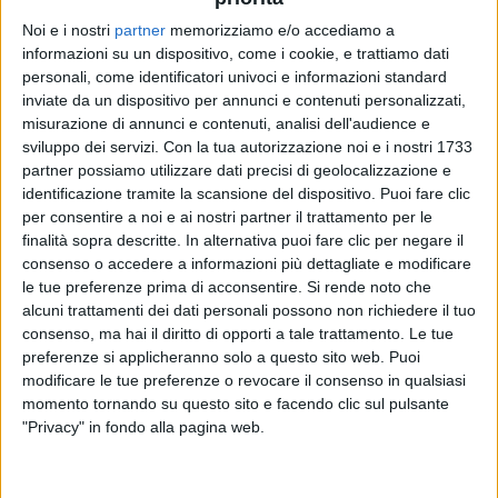
5. “
La prima festa del papà
”
Noi e i nostri
partner
memorizziamo e/o accediamo a
informazioni su un dispositivo, come i cookie, e trattiamo dati
6. “
r()t()nda
” con thasup
personali, come identificatori univoci e informazioni standard
inviate da un dispositivo per annunci e contenuti personalizzati,
7. “
Mi rimani tu
”
misurazione di annunci e contenuti, analisi dell'audience e
sviluppo dei servizi.
Con la tua autorizzazione noi e i nostri 1733
partner possiamo utilizzare dati precisi di geolocalizzazione e
8. “
A parlare da Zero
”
identificazione tramite la scansione del dispositivo. Puoi fare clic
per consentire a noi e ai nostri partner il trattamento per le
9. “
Gli angeli degli altri e di se stesso
” con
Caparezza
finalità sopra descritte. In alternativa puoi fare clic per negare il
consenso o accedere a informazioni più dettagliate e modificare
le tue preferenze prima di acconsentire.
Si rende noto che
10. “
Ambra/Tiziano
” con
Ambra Angiolini
alcuni trattamenti dei dati personali possono non richiedere il tuo
consenso, ma hai il diritto di opporti a tale trattamento. Le tue
11. “
I miti
” con
Roberto Vecchioni
preferenze si applicheranno solo a questo sito web. Puoi
modificare le tue preferenze o revocare il consenso in qualsiasi
momento tornando su questo sito e facendo clic sul pulsante
12. “
Quando io ho perso te”
"Privacy" in fondo alla pagina web.
13. “
For her love (sempre amata)
” con
Sting