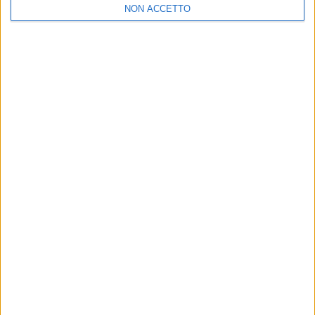
NON ACCETTO
live
in giro per l’Italia il suo amatissimo repertorio.
di
Simone Bernardi
© Riproduzione riservata
Ultime news
Vedi tutte