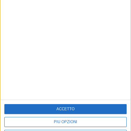
ACCETTO
Il 7 giugno 2023, Tiziano Ferro darà il via al suo
tour
PIÙ OPZIONI
negli stadi italiani per presentare dal vivo il nuovo
album “
Il mondo è nostro
” e per continuare a portare