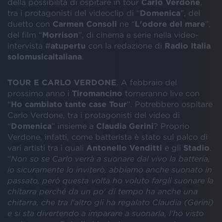
della possibilità di ospitare in tour
Carlo Verdone
,
tra i protagonisti del videoclip di “
Domenica
”, del
duetto con
Carmen Consoli
ne “
L'odore del mare
”,
del film “
Morrison
”, di cinema e serie nella video-
intervista #
atupertu
con la redazione di
Radio Italia
solomusicaitaliana
.
TOUR E CARLO VERDONE
. A febbraio del
prossimo anno i
Tiromancino
torneranno live con
“
Ho cambiato tante case Tour
”. Potrebbero ospitare
Carlo Verdone, tra i protagonisti del video di
“
Domenica
” insieme a
Claudia Gerini
? Proprio
Verdone, infatti, come batterista è stato sul palco di
vari artisti tra i quali
Antonello Venditti
e gli
Stadio
.
“
Non so se Carlo verrà a suonare dal vivo la batteria,
io sicuramente lo inviterò, abbiamo anche suonato in
passato, però questa volta ho voluto fargli suonare la
chitarra perché da un po' di tempo ha anche una
chitarra, che tra l'altro gli ha regalato Claudia (Gerini)
e si sta divertendo a imparare a suonarla, l'ho visto