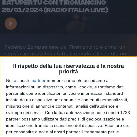
#ATUPERTU CON TIROMANCINO
26/01/2024 (RADIO ITALIA LIVE)
Federico Zampaglione dei Tiromancino è ormai un
regista apprezzato in tutto il mondo e il suo ultimo
film “
The Well
”, che presto uscirà al
cinema
, ha
Il rispetto della tua riservatezza è la nostra
ricevuto un’accoglienza entusiasta nei Festival di
priorità
moltissimi Paesi, dalla Spagna all’Australia. La
domanda viene spontanea:
come si trova il tempo
Noi e i nostri
partner
memorizziamo e/o accediamo a
di fare il cantante e il regista a livelli così alti?
informazioni su un dispositivo, come i cookie, e trattiamo dati
personali, come identificatori univoci e informazioni standard
Secondo l’artista, la chiave sta nella passione: “
Ma
inviate da un dispositivo per annunci e contenuti personalizzati,
guarda, anch'io mi faccio spesso questa domanda
misurazione di annunci e contenuti, analisi dell'audience e
perché veramente mi rendo conto che a volte le mie
sviluppo dei servizi.
Con la tua autorizzazione noi e i nostri 1733
giornate volano via così, seguendo tutta una serie di
partner possiamo utilizzare dati precisi di geolocalizzazione e
cose. Ma quello che alla fine mi anima e non mi fa
identificazione tramite la scansione del dispositivo. Puoi fare clic
sentire tutto questo lavoro è proprio la passione che
per consentire a noi e ai nostri partner il trattamento per le
ci metto nelle cose che faccio, cioè le faccio