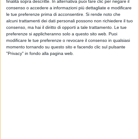
finalità sopra descritte. In alternativa puoi fare clic per negare il
principalmente per me stesso. Quindi sia la musica
consenso o accedere a informazioni più dettagliate e modificare
che la regia sono cose che faccio perché mi fanno
le tue preferenze prima di acconsentire.
Si rende noto che
stare bene, mi danno delle belle vibrazioni, mi fanno
alcuni trattamenti dei dati personali possono non richiedere il tuo
sentire che sto valorizzando il mio tempo e sto
consenso, ma hai il diritto di opporti a tale trattamento. Le tue
facendo delle cose che mi appassionano e quindi a
preferenze si applicheranno solo a questo sito web. Puoi
volte poi mi ritrovo che è già mezzanotte o l'una e
modificare le tue preferenze o revocare il consenso in qualsiasi
magari erano 5 ore che stavo lì che ritoccavo gli
momento tornando su questo sito e facendo clic sul pulsante
accordi di una canzone, oppure magari riscrivevo
"Privacy" in fondo alla pagina web.
all'infinito una scena, i dialoghi. E questa è la cosa
più bella, cioè riuscire a fare un lavoro che ti dà una
passione, una gioia quando lo fai
”.
TIROMANCINO - SALE AMORE E VENTO