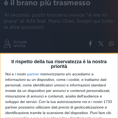
è il brano più trasmesso
Al secondo posto troviamo invece "A me mi
piace" di Alfa feat. Manu Chao. Scopri qui tutte
le altre posizioni!
Scheda
artista
THE KOLORS
PRONTO COME VA
EARONE
CLASSIFICA
ALFA
Il rispetto della tua riservatezza è la nostra
priorità
Noi e i nostri
partner
memorizziamo e/o accediamo a
informazioni su un dispositivo, come i cookie, e trattiamo dati
Continua la lotta tra "
Pronto come va
" dei
The
personali, come identificatori univoci e informazioni standard
Kolors
e "
A me mi piace
" di
Alfa
feat.
Manu
Chao
a
inviate da un dispositivo per annunci e contenuti personalizzati,
colpi di primi posti nelle classifiche stilate da
misurazione di annunci e contenuti, analisi dell'audience e
EarOne
. Questa settimana, a prevalere tra i brani più
sviluppo dei servizi.
Con la tua autorizzazione noi e i nostri 1733
trasmessi in
radio
è stato il singolo del gruppo
partner possiamo utilizzare dati precisi di geolocalizzazione e
capitanato da
Stash
, che ha scalzato la canzone del
identificazione tramite la scansione del dispositivo. Puoi fare clic
cantautore
genovese
, scesa al secondo posto.