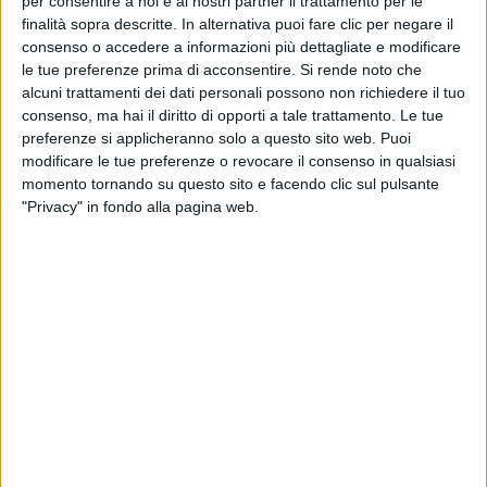
per consentire a noi e ai nostri partner il trattamento per le
finalità sopra descritte. In alternativa puoi fare clic per negare il
consenso o accedere a informazioni più dettagliate e modificare
La
top 10
comprende inoltre "
L'unica
" di
Giorgia
,
le tue preferenze prima di acconsentire.
Si rende noto che
"
Maschio
" di
Annalisa
, "
Che gusto c'è
" di
Fabri
alcuni trattamenti dei dati personali possono non richiedere il tuo
Fibra
e
Tredici
Pietro
, "
Sto bene al mare
" di
Marco
consenso, ma hai il diritto di opporti a tale trattamento. Le tue
Mengoni
,
Sayf
e
Rkomi
, "
Maledetta rabbia
" di
preferenze si applicheranno solo a questo sito web. Puoi
Blanco
, "
Serenata
" di
Serena
Brancale
e
Alessandra
modificare le tue preferenze o revocare il consenso in qualsiasi
Amoroso
e "
Bella madonnina
" di
Tananai
.
momento tornando su questo sito e facendo clic sul pulsante
"Privacy" in fondo alla pagina web.
THE KOLORS - PRONTO COME VA (#RILIVE
PALERMO 2025)