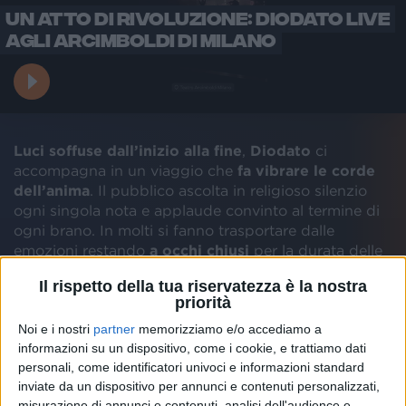
UN ATTO DI RIVOLUZIONE: DIODATO LIVE
AGLI ARCIMBOLDI DI MILANO
Luci soffuse dall’inizio alla fine
,
Diodato
ci
accompagna in un viaggio che
fa vibrare le corde
dell’anima
. Il pubblico ascolta in religioso silenzio
ogni singola nota e applaude convinto al termine di
ogni brano. In molti si fanno trasportare dalle
emozioni restando
a occhi chiusi
per la durata delle
canzoni.
Il rispetto della tua riservatezza è la nostra
priorità
La
scaletta
è occupata anche dal suo ultimo
Noi e i nostri
partner
memorizziamo e/o accediamo a
progetto “
Ho acceso un fuoco
”, in cui ha rivisitato
informazioni su un dispositivo, come i cookie, e trattiamo dati
alcuni pezzi del suo repertorio, e da grandi successi
personali, come identificatori univoci e informazioni standard
come “
La mia terra
”, già premiata con Targa Tenco,
inviate da un dispositivo per annunci e contenuti personalizzati,
David di Donatello e Nastro d’Argento.
misurazione di annunci e contenuti, analisi dell'audience e