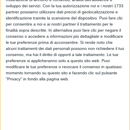
sviluppo dei servizi.
Con la tua autorizzazione noi e i nostri 1733
partner possiamo utilizzare dati precisi di geolocalizzazione e
identificazione tramite la scansione del dispositivo. Puoi fare clic
per consentire a noi e ai nostri partner il trattamento per le
finalità sopra descritte. In alternativa puoi fare clic per negare il
consenso o accedere a informazioni più dettagliate e modificare
le tue preferenze prima di acconsentire.
Si rende noto che
alcuni trattamenti dei dati personali possono non richiedere il tuo
LA MIA TERRA: DIODATO LIVE AGLI
consenso, ma hai il diritto di opporti a tale trattamento. Le tue
preferenze si applicheranno solo a questo sito web. Puoi
ARCIMBOLDI DI MILANO
modificare le tue preferenze o revocare il consenso in qualsiasi
momento tornando su questo sito e facendo clic sul pulsante
"Privacy" in fondo alla pagina web.
Elisa dice spesso che i teatri
, per il tipo di show che
viene costruito e il tipo di spettatori che richiama,
offrono una sorta di
check-up per misurare la salute
di un artista
. A giudicare da quanto mostrato sul
palco,
Diodato sta benissimo.
Ha avuto modo di