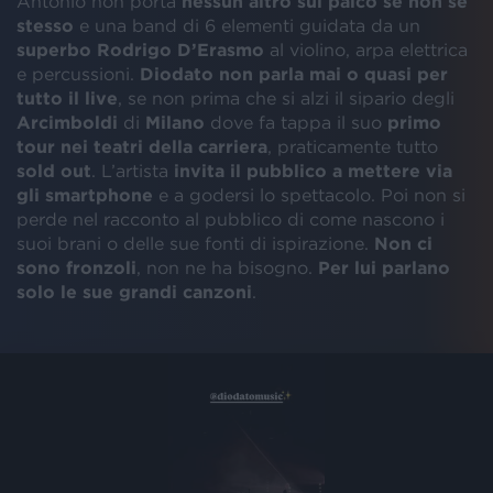
Antonio non porta
nessun altro sul palco se non se
stesso
e una band di 6 elementi guidata da un
superbo Rodrigo D’Erasmo
al violino, arpa elettrica
e percussioni.
Diodato non parla mai o quasi per
tutto il live
, se non prima che si alzi il sipario degli
Arcimboldi
di
Milano
dove fa tappa il suo
primo
tour nei teatri della carriera
,
praticamente tutto
sold out
. L’artista
invita il pubblico a mettere via
gli smartphone
e a godersi lo spettacolo. Poi non si
perde nel racconto al pubblico di come nascono i
suoi brani o delle sue fonti di ispirazione.
Non ci
sono fronzoli
, non ne ha bisogno.
Per lui parlano
solo le sue grandi canzoni
.