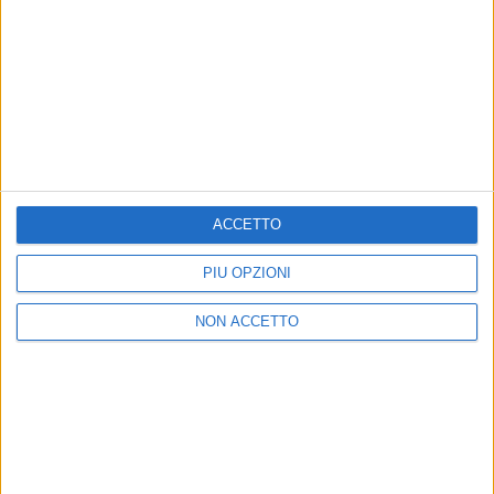
CUCCURUCCUCCU PALOMA
MA CHE VUOI
ORMAI NON C'ERI CHE TU
OCCHIALI DA SOLE
ACCETTO
UN'ALTRA ESTATE
PIÙ OPZIONI
ADESSO
NON ACCETTO
FINO A FARCI SCOMPARIRE
FAI RUMORE