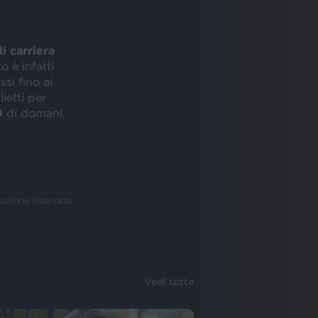
i carriera
 è infatti
si fino ai
ietti per
0
di domani,
uzione riservata
Vedi tutte