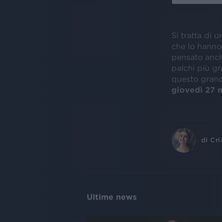
Si tratta di u
che lo hanno
pensato anc
palchi più gr
questo grand
giovedì 27
di
Cri
Ultime news