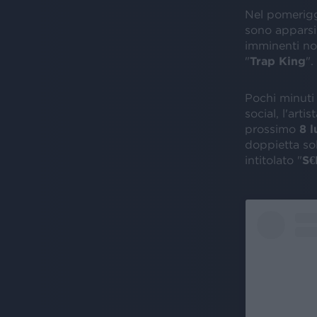
Nel pomeriggi
sono apparsi 
imminenti nov
"
Trap King
".
Pochi minuti 
social, l'art
prossimo
8 l
doppietta sol
intitolato "
S€