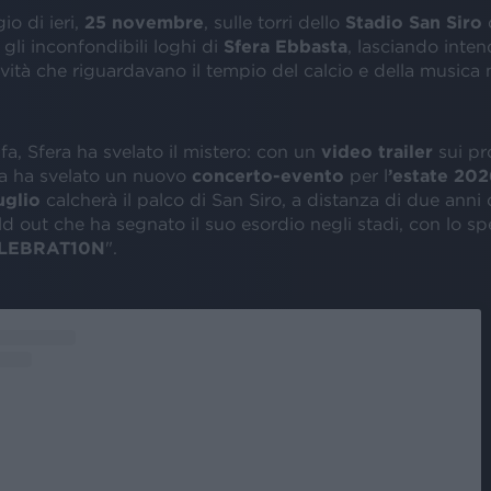
o di ieri,
25 novembre
, sulle torri dello
Stadio San Siro
gli inconfondibili loghi di
Sfera Ebbasta
, lasciando inten
ità che riguardavano il tempio del calcio e della musica m
fa, Sfera ha svelato il mistero: con un
video trailer
sui pr
ista ha svelato un nuovo
concerto-evento
per l
’estate 20
uglio
calcherà il palco di San Siro, a distanza di due anni 
d out che ha segnato il suo esordio negli stadi, con lo sp
LEBRAT10N
".