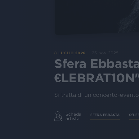
26 nov 2025
8 LUGLIO 2026
Sfera Ebbasta
€LEBRAT10N
Si tratta di un concerto-evento 
Scheda
SFERA EBBASTA
S€LE
artista