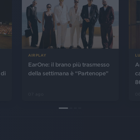
AIRPLAY
L
EarOne: il brano più trasmesso
A
 di
della settimana è “Partenope”
c
8
07 ago
0