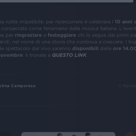
na notte irripetibile, per ripercorrere e celebrare i
10 anni d
 consacrato come fenomeno della musica italiana. L'evento
he per
ringraziare
e
festeggiare
chi lo segue dai primi pas
andi, nel nome di una storia che continua a crescere. I bigl
e spettacolo dal vivo saranno
disponibili
dalle
ore
14.0
 novembre
: li trovate a
QUESTO LINK
.
stina Camporese
© Riprod