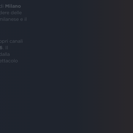
di
Milano
dere delle
ilanese e il
opri canali
26
. Il
dalla
ettacolo