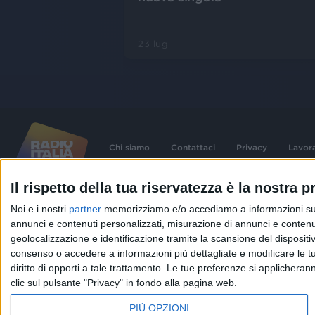
23 lug
Chi siamo
Contattaci
Privacy
Lavor
Il rispetto della tua riservatezza è la nostra pr
©
2026
RADIO ITALIA S.p.A. P.IVA 06832230152 | Tutti i diritti riservati. Per le
Noi e i nostri
partner
memorizziamo e/o accediamo a informazioni su un 
contenute nel sito sono stati assolti gli obblighi derivanti dalla normativa dei diritt
connessi.
annunci e contenuti personalizzati, misurazione di annunci e contenuti
Capitale Sociale € 580.000,00 interamente versato. Iscr. Reg. Imprese Milano - C
geolocalizzazione e identificazione tramite la scansione del dispositivo.
06832230152. Iscritta al R.E.A. di Milano al n° 1125258. Testata giornalistica Reg
1987.
consenso o accedere a informazioni più dettagliate e modificare le t
diritto di opporti a tale trattamento. Le tue preferenze si applicher
clic sul pulsante "Privacy" in fondo alla pagina web.
PIÙ OPZIONI
IN ONDA