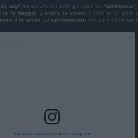
O! Sayf
ha annunciato tutti gli ospiti di
“Santissimo”
ita l'
8 maggio
. L'artista ha svelato i nomi in un post 
omano
, il
re social
del
calciomercato
con oltre 42 milioni f
Visualizza questo post su Instagram