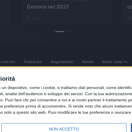
Genova nel 2027
c
19 lug
2
a con noi
Pubblicita'
Regolamenti
Mobile
Radio Italia Tv
iorità
 opere dell'ingegno
Sede Amministrativa: Viale Europa 49, 20
dispositivo, come i cookie, e trattiamo dati personali, come identifica
i d'autore e dei diritti
02 25444220
, analisi dell'audience e sviluppo dei servizi.
Con la tua autorizzazione 
.F. e n° iscrizione
 Puoi fare clic per consentire a noi e ai nostri partner il trattamento per 
Sede Legale: Via Savona 97, 20144 Milano
istrata n°286 - 3 Aprile
ue preferenze prima di acconsentire.
Si rende noto che alcuni trattament
anno solo a questo sito web. Puoi modificare le tue preferenze o revoca
NON ACCETTO