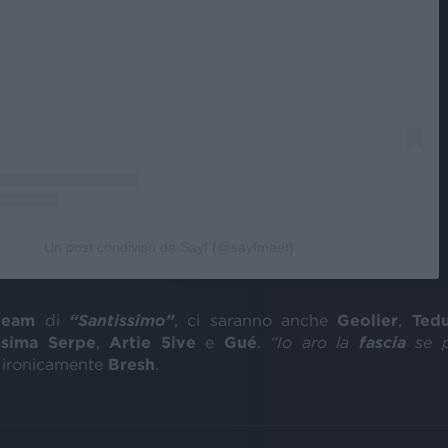
Un post condiviso da Sayf (@sayfmaet)
team
di
“Santissimo”
, ci saranno anche
Geolier
,
Ted
ssima Serpe
,
Artie 5ive
e
Gué
.
“Io aro la
fascia
se p
ironicamente
Bresh
.