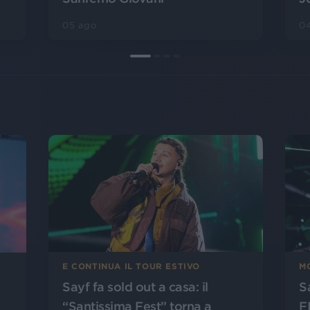
0
05 ago
E CONTINUA IL TOUR ESTIVO
M
Sayf fa sold out a casa: il
S
“Santissima Fest” torna a
F