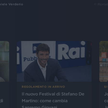
iele Verderio
© Riprod
SI
REGOLAMENTO IN ARRIVO
J
Il nuovo Festival di Stefano De
di
c
Martino: come cambia
J
Sanremo Giovani