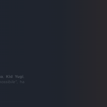
ua
,
Kid Yugi
,
ossibile”
, ha