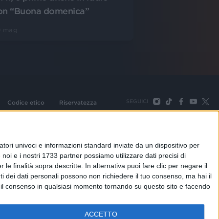
on “Buona domenica”
9 mag
SEGUICI
Codice etico
Riservatezza
093 Cologno Monzese (Mi) |Tel. +39 02 254441 | Fax +39
TORNA SU
tori univoci e informazioni standard inviate da un dispositivo per
noi e i nostri 1733 partner possiamo utilizzare dati precisi di
le finalità sopra descritte. In alternativa puoi fare clic per negare il
i dei dati personali possono non richiedere il tuo consenso, ma hai il
re il consenso in qualsiasi momento tornando su questo sito e facendo
ACCETTO