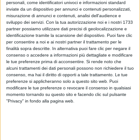
raccontato
QUI
traccia dopo traccia
.
personali, come identificatori univoci e informazioni standard
inviate da un dispositivo per annunci e contenuti personalizzati,
misurazione di annunci e contenuti, analisi dell'audience e
sviluppo dei servizi.
Con la tua autorizzazione noi e i nostri 1733
partner possiamo utilizzare dati precisi di geolocalizzazione e
identificazione tramite la scansione del dispositivo. Puoi fare clic
per consentire a noi e ai nostri partner il trattamento per le
finalità sopra descritte. In alternativa puoi fare clic per negare il
consenso o accedere a informazioni più dettagliate e modificare
le tue preferenze prima di acconsentire.
Si rende noto che
alcuni trattamenti dei dati personali possono non richiedere il tuo
consenso, ma hai il diritto di opporti a tale trattamento. Le tue
preferenze si applicheranno solo a questo sito web. Puoi
modificare le tue preferenze o revocare il consenso in qualsiasi
momento tornando su questo sito e facendo clic sul pulsante
"Privacy" in fondo alla pagina web.
Visualizza questo post su Instagram