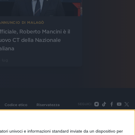
’ANNUNCIO DI MALAGÒ
fficiale, Roberto Mancini è il
uovo CT della Nazionale
aliana
 lug
SEGUICI
Codice etico
Riservatezza
093 Cologno Monzese (Mi) |Tel. +39 02 254441 | Fax +39
TORNA SU
tori univoci e informazioni standard inviate da un dispositivo per