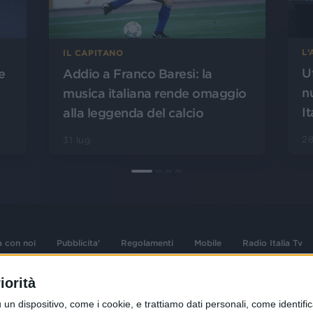
L
IL CAPITANO
U
Addio a Franco Baresi: la
e
n
musica italiana rende omaggio
It
alla leggenda del calcio
28
31 lug
a con noi
Pubblicita'
Regolamenti
Mobile
Radio Italia Tv
iorità
 opere dell'ingegno
Sede Amministrativa: Viale Europa 49, 20
dispositivo, come i cookie, e trattiamo dati personali, come identifica
i d'autore e dei diritti
02 25444220