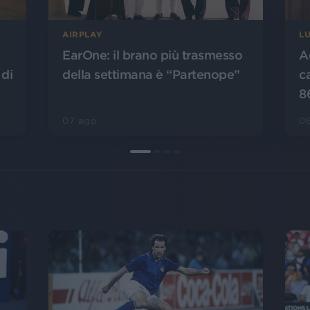
AIRPLAY
L
EarOne: il brano più trasmesso
A
 di
della settimana è “Partenope”
c
8
07 ago
0