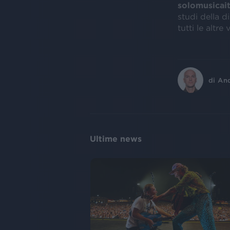
solomusicait
studi della d
tutti le altre 
di
An
Ultime news