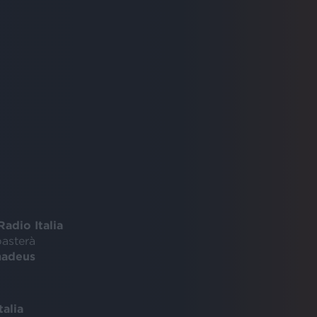
Radio Italia
basterà
adeus
talia