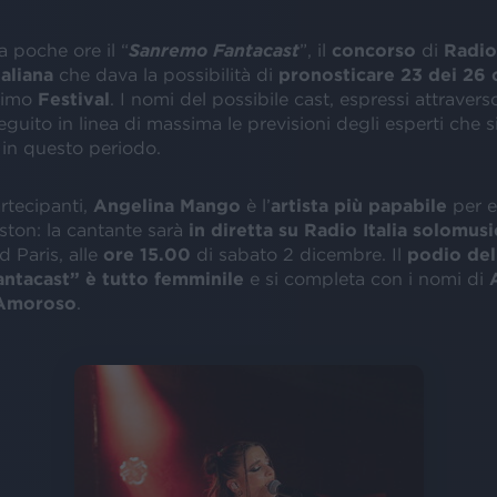
a poche ore il “
Sanremo Fantacast
”, il
concorso
di
Radio 
aliana
che dava la possibilità di
pronosticare 23 dei 26 c
simo
Festival
. I nomi del possibile cast, espressi attraverso
eguito in linea di massima le previsioni degli esperti che 
in questo periodo.
rtecipanti,
Angelina Mango
è l’
artista più papabile
per e
iston: la cantante sarà
in diretta su Radio Italia solomusi
 Paris, alle
ore 15.00
di sabato 2 dicembre. Il
podio del
ntacast” è tutto femminile
e si completa con i nomi di
 Amoroso
.