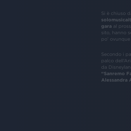
Si è chiuso d
solomusicait
gara
al pros
sito, hanno s
po’ ovunque 
Secondo i pa
palco dell’Ar
da Disneyland
“Sanremo Fa
Alessandra