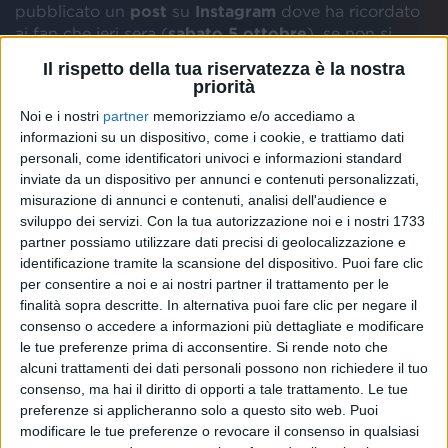
pubblicato un
post
su
Instagram
dove ha ricordato
ai fan che ieri sera (
sabato 5 ottobre
), se non si
fosse preso una pausa, avrebbe tenuto un
concerto
Il rispetto della tua riservatezza è la nostra
al
Forum
di
Assago
. “
È da qualche giorno che penso
priorità
a come sarebbe stato, a voi lì insieme a me, a cantare
Noi e i nostri
partner
memorizziamo e/o accediamo a
i pezzi nuovi (quelli che non sono mai usciti)
”, ha
informazioni su un dispositivo, come i cookie, e trattiamo dati
confessato.
personali, come identificatori univoci e informazioni standard
inviate da un dispositivo per annunci e contenuti personalizzati,
A proposito di
novità
,
Sangiovanni
ha ammesso di
misurazione di annunci e contenuti, analisi dell'audience e
essere entrato in
studio
a
fine agosto
. “
È stato
sviluppo dei servizi.
Con la tua autorizzazione noi e i nostri 1733
davvero bello. Senza pressioni, solo per il puro
partner possiamo utilizzare dati precisi di geolocalizzazione e
piacere di fare musica. Erano anni che non mi
identificazione tramite la scansione del dispositivo. Puoi fare clic
accadeva questo
”, ha spiegato.
per consentire a noi e ai nostri partner il trattamento per le
finalità sopra descritte. In alternativa puoi fare clic per negare il
consenso o accedere a informazioni più dettagliate e modificare
Questa
lontananza
sta facendo capire a
le tue preferenze prima di acconsentire.
Si rende noto che
Sangiovanni
che vorrebbe dare un’
altra possibilità
alcuni trattamenti dei dati personali possono non richiedere il tuo
alla musica. “
Il percorso che ho intrapreso mesi fa mi
consenso, ma hai il diritto di opporti a tale trattamento. Le tue
ha portato a ripensare al mio lavoro e alla mia
preferenze si applicheranno solo a questo sito web. Puoi
passione e mi piacerebbe tornare a fare qualcosa
”,
modificare le tue preferenze o revocare il consenso in qualsiasi
ha rivelato.