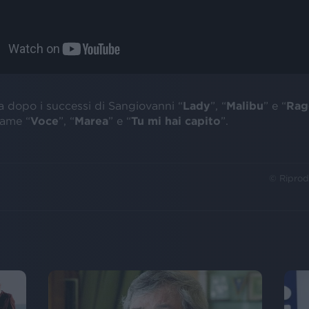
va dopo i successi di Sangiovanni “
Lady
”, “
Malibu
” e “
Rag
dame “
Voce
”, “
Marea
” e “
Tu mi hai capito
”.
© Riprod