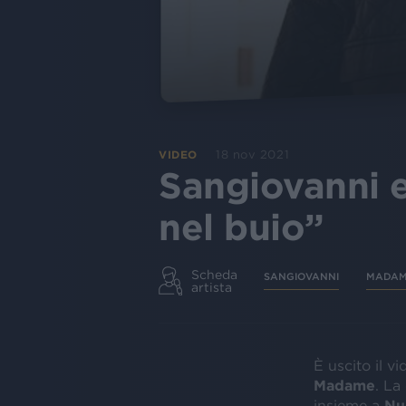
18 nov 2021
VIDEO
Sangiovanni e
nel buio”
Scheda
SANGIOVANNI
MADA
artista
È uscito il vi
Madame
. La
insieme a
Nu