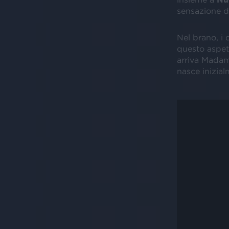
sensazione di
Nel brano, i d
questo aspett
arriva Madame
nasce inizial