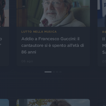
LUTTO NELLA MUSICA
R
o
Addio a Francesco Guccini: il
I
”
cantautore si è spento all’età di
M
86 anni
S
06 ago
0