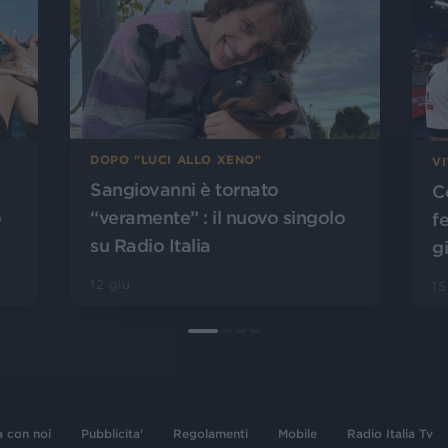
DOPO "LUCI ALLO XENO"
VI
Sangiovanni è tornato
C
o
“veramente” : il nuovo singolo
f
su Radio Italia
g
12 giu
1
a con noi
Pubblicita'
Regolamenti
Mobile
Radio Italia Tv