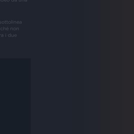
 sottolinea
inché non
ra i due