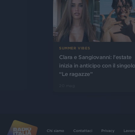
SUMMER VIBES
Clara e Sangiovanni: l'estate
inizia in anticipo con il singol
“Le ragazze”
20 mag
Chi siamo
Contattaci
Privacy
Lavor