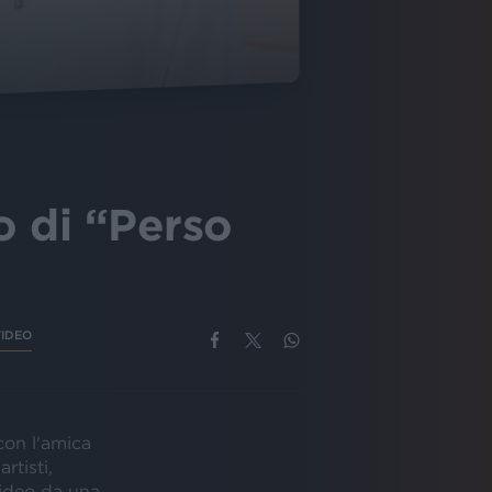
o di “Perso
VIDEO
on l'amica
rtisti,
video da una