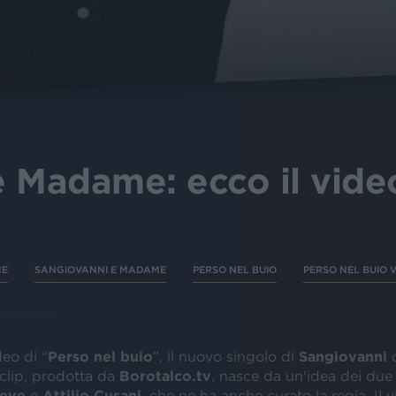
 Madame: ecco il vide
ME
SANGIOVANNI E MADAME
PERSO NEL BUIO
PERSO NEL BUIO 
deo di “
Perso nel buio
”, il nuovo singolo di
Sangiovanni
c
 clip, prodotta da
Borotalco.tv
, nasce da un'idea dei due a
eve
e
Attilio
Cusani
, che ne ha anche curato la regia. Il 