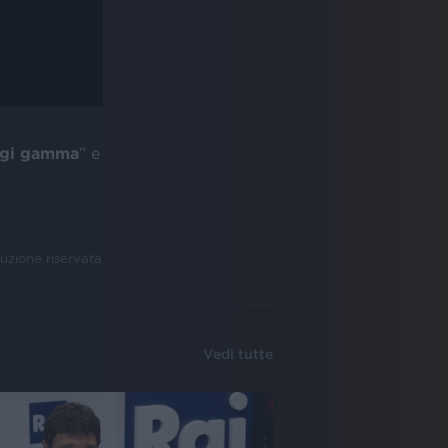
gi gamma
” e
uzione riservata
Vedi tutte