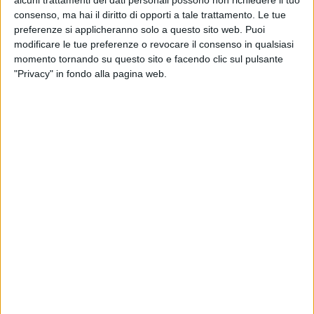
rapporto: “
È bellissimo. Lui è super simpatico e,
consenso, ma hai il diritto di opporti a tale trattamento. Le tue
secondo me, ha questa irriverenza che è proprio
preferenze si applicheranno solo a questo sito web. Puoi
la cosa che cerco di aggiungere sempre ai miei
modificare le tue preferenze o revocare il consenso in qualsiasi
pezzi
”. L’ultimo singolo “
Victoria’s Secret
” non fa
momento tornando su questo sito e facendo clic sul pulsante
eccezione: “
È un pezzo un po’ sofisticato, volevo
"Privacy" in fondo alla pagina web.
sopra proprio quell’irriverenza italiana di Tony
”,
aggiunge ancora nella
video-intervista Atupertu
qui sotto
.
ATUPERTU CON ROSE VILLAIN (#RILIVE
PALERMO)