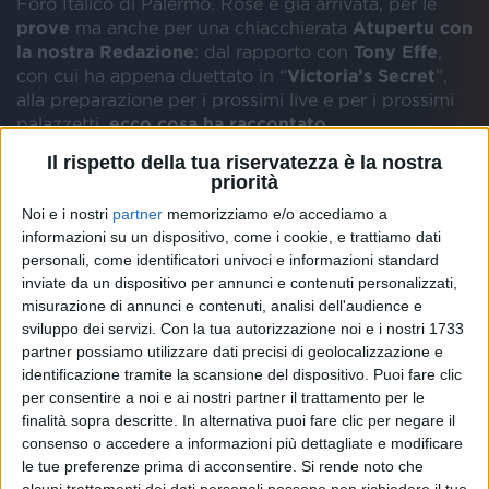
Foro Italico di Palermo. Rose è già arrivata, per le
prove
ma anche per una chiacchierata
Atupertu con
la nostra Redazione
: dal rapporto con
Tony Effe
,
con cui ha appena duettato in “
Victoria’s Secret
”,
alla preparazione per i prossimi live e per i prossimi
palazzetti,
ecco cosa ha raccontato
.
Il rispetto della tua riservatezza è la nostra
“
Victoria’s Secret
”, l’
ultimo singolo
di Rose Villain,
priorità
nasce da diversi momenti di ispirazione per lei: in un
Noi e i nostri
partner
memorizziamo e/o accediamo a
video condiviso sui social, la si vede passare dal
informazioni su un dispositivo, come i cookie, e trattiamo dati
quaderno
al
pianoforte
, passando per la
chitarra
:
personali, come identificatori univoci e informazioni standard
“
Sono abbastanza metodica nello scrivere
”,
dice
al
inviate da un dispositivo per annunci e contenuti personalizzati,
nostro microfono, spiegando che ha bisogno di
misurazione di annunci e contenuti, analisi dell'audience e
spostarsi ripetutamente, a tratti anche di stendersi.
sviluppo dei servizi.
Con la tua autorizzazione noi e i nostri 1733
“
Però in realtà è tutto istinto. Provo ad essere
partner possiamo utilizzare dati precisi di geolocalizzazione e
metodica, ma poi seguiamo la pancia
”.
identificazione tramite la scansione del dispositivo. Puoi fare clic
per consentire a noi e ai nostri partner il trattamento per le
finalità sopra descritte. In alternativa puoi fare clic per negare il
Insieme a lei, nell’ultimo pezzo, c’è anche l’amico
consenso o accedere a informazioni più dettagliate e modificare
Tony Effe
. Per loro, si tratta della terza
le tue preferenze prima di acconsentire.
Si rende noto che
collaborazione, e Rose Villain ci spiega com’è il loro
alcuni trattamenti dei dati personali possono non richiedere il tuo