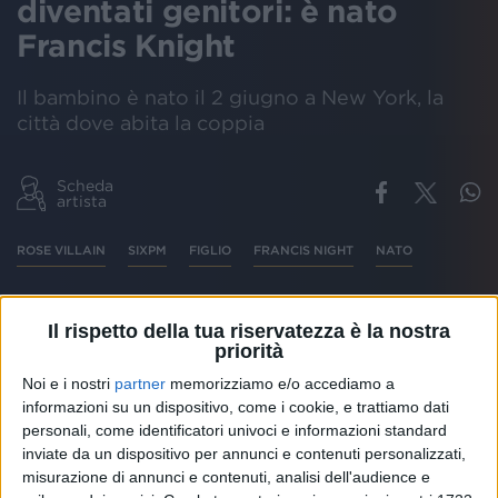
diventati genitori: è nato
Francis Knight
Il bambino è nato il 2 giugno a New York, la
città dove abita la coppia
Scheda
artista
ROSE VILLAIN
SIXPM
FIGLIO
FRANCIS NIGHT
NATO
Il rispetto della tua riservatezza è la nostra
priorità
Il
2 giugno
alle ore 22.48 è nato
Francis Knight
, il
primogenito della coppia formata da
Rose Villain
e
Noi e i nostri
partner
memorizziamo e/o accediamo a
Andrea Ferrara, in arte
Sixpm
.
informazioni su un dispositivo, come i cookie, e trattiamo dati
personali, come identificatori univoci e informazioni standard
inviate da un dispositivo per annunci e contenuti personalizzati,
Rose ha ufficializzato la notizia con una
storia
sui
misurazione di annunci e contenuti, analisi dell'audience e
social ieri, sabato 6 giugno: “
Mai stata così felice
” ha