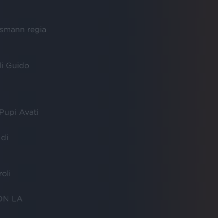
smann regia
i Guido
upi Avati
di
oli
ON LA