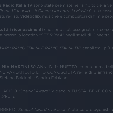
e
Radio Italia Tv
sono state premiate nell’ambito della ve
Roma Videoclip – Il Cinema incontra la Musica
”, una rass
ti, registi,
videoclip
, musiche e compositori di film e pro
tutti i riconoscimenti
che sono stati assegnati nel corso d
ta presso la location “
SET ROMA
” negli studi di Cinecittà:
ARD RADIO ITALIA E RADIO ITALIA TV
” canali tra i più 
A
MIA MARTINI
50 ANNI DI MINUETTO ed anteprima trail
 NE PARLANO, IO L’HO CONOSCIUTA regia di Gianfrance
Stefano Baldrini e Sandro Fabiano
LACIDO “
Special Award
” Videoclip TU STAI BENE CON M
 D’Epiro
ERRERO “
Special Award rivelazione
” attrice protagonista 