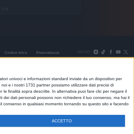
 lug
SEGUICI
Codice etico
Riservatezza
093 Cologno Monzese (Mi) |Tel. +39 02 254441 | Fax +39
TORNA SU
tori univoci e informazioni standard inviate da un dispositivo per
noi e i nostri 1731 partner possiamo utilizzare dati precisi di
le finalità sopra descritte. In alternativa puoi fare clic per negare il
i dei dati personali possono non richiedere il tuo consenso, ma hai il
re il consenso in qualsiasi momento tornando su questo sito e facendo
ACCETTO
adioitalia
Webradio
Radioitalia TV
Radio Italia Live