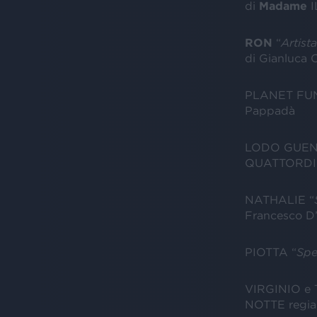
di
Madame
I
RON
“
Artist
di Gianluca 
PLANET FUN
Pappadà
LODO GUENZ
QUATTORDIC
NATHALIE “
Francesco D’
PIOTTA “
Spe
VIRGINIO e
NOTTE regia 