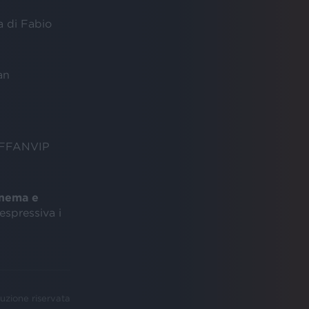
a di Fabio
an
 VAFFANVIP
inema e
espressiva i
uzione riservata