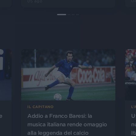
0
05 ago
L
IL CAPITANO
U
Addio a Franco Baresi: la
e
n
musica italiana rende omaggio
It
alla leggenda del calcio