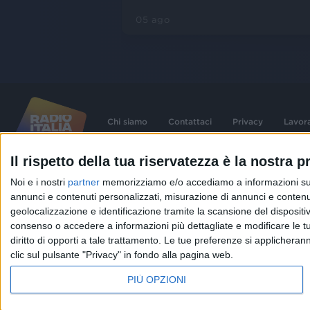
05 ago
Chi siamo
Contattaci
Privacy
Lavor
Il rispetto della tua riservatezza è la nostra pr
©
2026
RADIO ITALIA S.p.A. P.IVA 06832230152 | Tutti i diritti riservati. Per le
Noi e i nostri
partner
memorizziamo e/o accediamo a informazioni su un 
contenute nel sito sono stati assolti gli obblighi derivanti dalla normativa dei diritt
connessi.
annunci e contenuti personalizzati, misurazione di annunci e contenuti
Capitale Sociale € 580.000,00 interamente versato. Iscr. Reg. Imprese Milano - C
geolocalizzazione e identificazione tramite la scansione del dispositivo.
06832230152. Iscritta al R.E.A. di Milano al n° 1125258. Testata giornalistica Reg
1987.
consenso o accedere a informazioni più dettagliate e modificare le t
diritto di opporti a tale trattamento. Le tue preferenze si applicher
clic sul pulsante "Privacy" in fondo alla pagina web.
PIÙ OPZIONI
IN ONDA