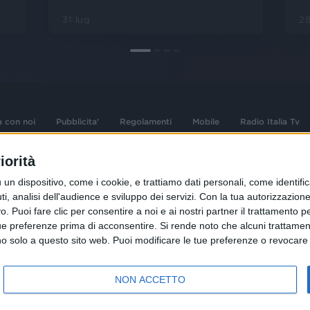
28
31 lug
a con noi
Pubblicita'
Regolamenti
Mobile
Radio Italia Tv
iorità
 opere dell'ingegno
Sede Amministrativa: Viale Europa 49, 20
dispositivo, come i cookie, e trattiamo dati personali, come identifica
i d'autore e dei diritti
02 25444220
, analisi dell'audience e sviluppo dei servizi.
Con la tua autorizzazione 
.F. e n° iscrizione
 Puoi fare clic per consentire a noi e ai nostri partner il trattamento per 
Sede Legale: Via Savona 97, 20144 Milano
istrata n°286 - 3 Aprile
ue preferenze prima di acconsentire.
Si rende noto che alcuni trattament
anno solo a questo sito web. Puoi modificare le tue preferenze o revoca
NON ACCETTO
R