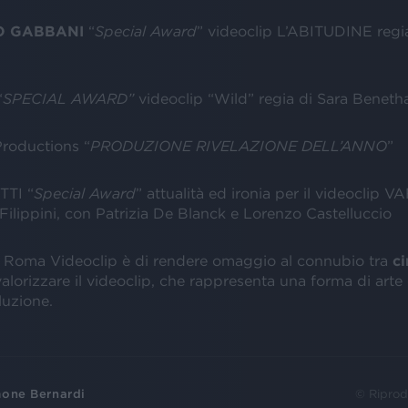
O GABBANI
“
Special Award
” videoclip L’ABITUDINE regi
“
SPECIAL AWARD”
videoclip “Wild” regia di Sara Beneth
oductions “
PRODUZIONE RIVELAZIONE DELL’ANNO
”
TI “
Special Award
” attualità ed ironia per il videoclip
Filippini, con Patrizia De Blanck e Lorenzo Castelluccio
di Roma Videoclip è di rendere omaggio al connubio tra
c
alorizzare il videoclip, che rappresenta una forma di arte 
luzione.
one Bernardi
© Riprod