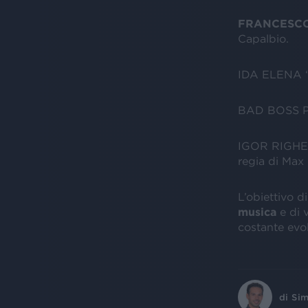
FRANCESC
Capalbio.
IDA ELENA 
BAD BOSS Pr
IGOR RIGHET
regia di Max 
L’obiettivo 
musica
e di v
costante evo
di
Sim