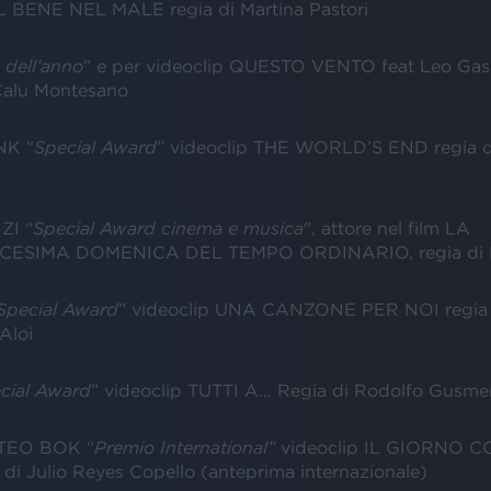
L BENE NEL MALE regia di Martina Pastori
a dell’anno
” e per videoclip QUESTO VENTO feat Leo Gas
Calu Montesano
K “
Special Award
” videoclip THE WORLD’S END regia d
I “
Special Award cinema e musica
", attore nel film LA
ESIMA DOMENICA DEL TEMPO ORDINARIO, regia di P
Special Award
” videoclip UNA CANZONE PER NOI regia 
Aloi
cial Award
” videoclip TUTTI A… Regia di Rodolfo Gusmer
 TEO BOK “
Premio International”
videoclip IL GIORNO C
di Julio Reyes Copello (anteprima internazionale)