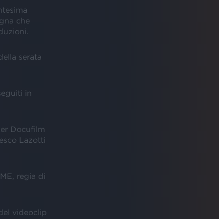
ntesima
egna che
duzioni.
ella serata
seguiti in
er Docufilm
sco Lazotti
E, regia di
del videoclip