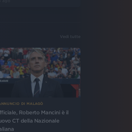
4 ago
Vedi tutte
’ANNUNCIO DI MALAGÒ
fficiale, Roberto Mancini è il
uovo CT della Nazionale
aliana