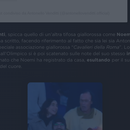
t condiviso da Antonello Venditti (@antonellovenditti.official)
ti
, spicca quello di un’altra tifosa giallorossa come
Noem
ha scritto, facendo riferimento al fatto che sia lei sia Anto
peciale associazione giallorossa “
Cavalieri della Roma
”. L
 all’Olimpico si è poi scatenato sulle note del suo stesso
i
lmato che Noemi ha registrato da casa,
esultando
per il s
del cuore.