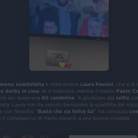
meno soddisfatta
è stata invece
Laura Pausini
, che si è 
o derby in casa
: lei è milanista, mentre il marito
Paolo Ca
io ieri spegneva
60 candeline
. A giudicare dal
selfie
con
rata, Laura non ha vissuto benissimo la sconfitta dei rosso
a con filosofia: “
Basta che sia felice lui
”, ha concluso
con
 il compleanno di Paolo davanti a una buona crostata.