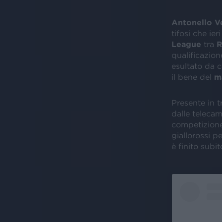
Antonello Ve
tifosi che ieri
League
tra
R
qualificazion
esultato da c
il bene del
m
Presente in t
dalle teleca
competizione 
giallorossi pe
è finito subit