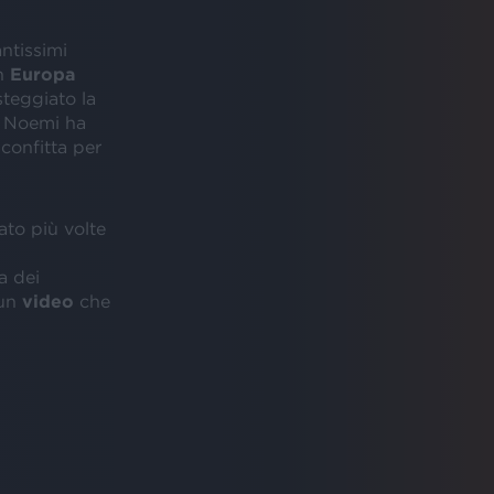
antissimi
in
Europa
steggiato la
, Noemi ha
sconfitta per
ato più volte
a dei
un
video
che