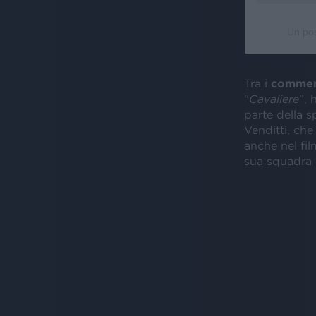
Un pos
Tra i
commen
“
Cavaliere
”, 
parte della s
Venditti, che
anche nel fi
sua squadra 