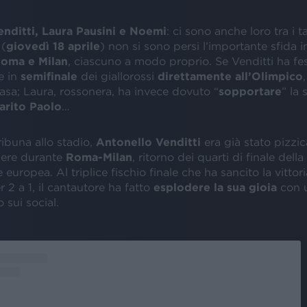
nditti, Laura Pausini e Noemi
: ci sono anche loro tra i t
 (
giovedì 18 aprile
) non si sono persi l’importante sfida 
oma e Milan
, ciascuno a modo proprio. Se Venditti ha fe
e in
semifinale
dei giallorossi
direttamente all’Olimpico
asa; Laura, rossonera, ha invece dovuto “
sopportare
” la 
arito Paolo
…
ribuna allo stadio,
Antonello Venditti
era già stato pizzic
mere durante
Roma-Milan
, ritorno dei quarti di finale della
europea. Al triplice fischio finale che ha sancito la vittori
r 2 a 1, il cantautore ha fatto
esplodere la sua gioia
con 
o sui social.