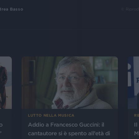
drea Basso
© Riprod
LUTTO NELLA MUSICA
R
o
Addio a Francesco Guccini: il
I
”
cantautore si è spento all’età di
M