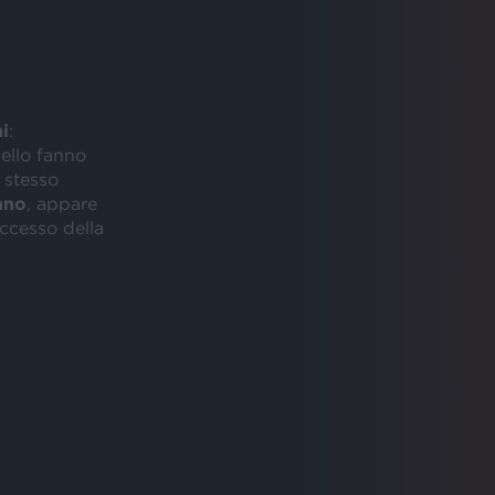
i
:
nello fanno
o stesso
nno
, appare
uccesso della