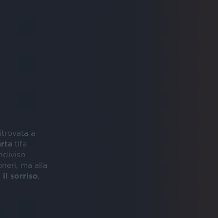
ritrovata a
rta
tifa
diviso
neri, ma alla
 il sorriso
,