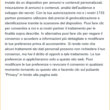
disco, insieme a “
Non è giusto, non vale
” feat. Le-
inviate da un dispositivo per annunci e contenuti personalizzati,
One, “
‘O bene e ‘o male
” feat. Dipinto, “
Sold e mal ‘e
misurazione di annunci e contenuti, analisi dell'audience e
cap
” e “
New life (Freestyle 2022)
”.
sviluppo dei servizi.
Con la tua autorizzazione noi e i nostri 1733
partner possiamo utilizzare dati precisi di geolocalizzazione e
identificazione tramite la scansione del dispositivo. Puoi fare clic
per consentire a noi e ai nostri partner il trattamento per le
finalità sopra descritte. In alternativa puoi fare clic per negare il
consenso o accedere a informazioni più dettagliate e modificare
le tue preferenze prima di acconsentire.
Si rende noto che
alcuni trattamenti dei dati personali possono non richiedere il tuo
consenso, ma hai il diritto di opporti a tale trattamento. Le tue
preferenze si applicheranno solo a questo sito web. Puoi
modificare le tue preferenze o revocare il consenso in qualsiasi
momento tornando su questo sito e facendo clic sul pulsante
"Privacy" in fondo alla pagina web.
Visualizza questo post su Instagram