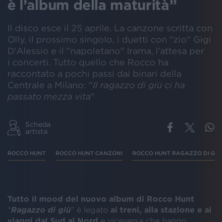
è l’album della maturità”
Il disco esce il 25 aprile. La canzone scritta con
Olly, il prossimo singolo, i duetti con "zio" Gigi
D'Alessio e il "napoletano" Irama, l'attesa per
i concerti. Tutto quello che Rocco ha
raccontato a pochi passi dai binari della
Centrale a Milano: "
Il ragazzo di giù ci ha
passato mezza vita
"
Scheda
artista
ROCCO HUNT
ROCCO HUNT CANZONI
ROCCO HUNT RAGAZZO DI GIÙ
Tutto il mood del nuovo album di Rocco Hunt
“
Ragazzo di giù
” è legato
ai treni, alla stazione e ai
viaggi dal Sud al Nord
e viceversa che hanno