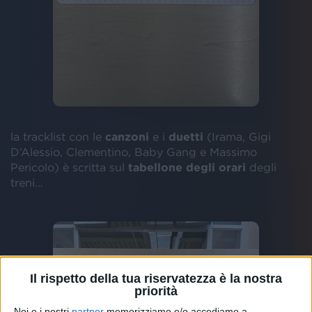
la tracklist con le
canzoni
e i
duetti
(Irama, Gigi
D’Alessio, Clementino, Baby Gang e Massimo
Pericolo) è scritta sul
tabellone degli orari
degli
treni…
Il rispetto della tua riservatezza è la nostra
priorità
Noi e i nostri
partner
memorizziamo e/o accediamo a