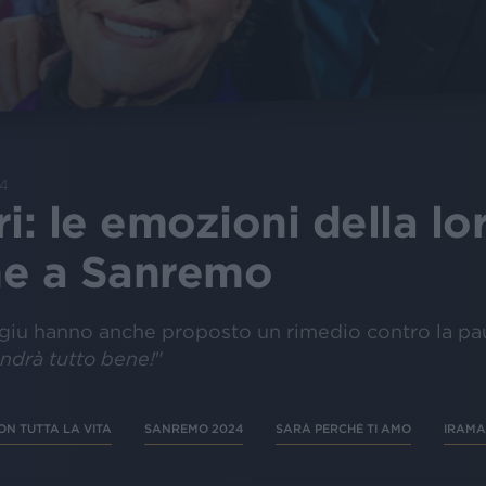
24
i: le emozioni della lo
ne a Sanremo
iu hanno anche proposto un rimedio contro la paur
andrà tutto bene!
"
ON TUTTA LA VITA
SANREMO 2024
SARÀ PERCHÈ TI AMO
IRAMA