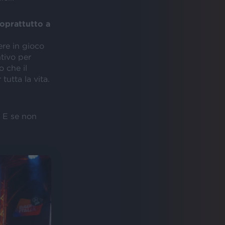
soprattutto a
ere in gioco
ntivo per
o che il
utta la vita.
a. E se non