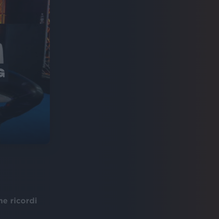
G
he ricordi