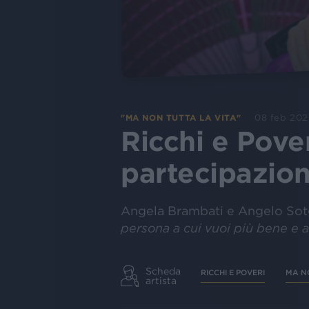
08 feb 20
"MA NON TUTTA LA VITA"
Ricchi e Pover
partecipazio
Angela Brambati e Angelo Sotg
persona a cui vuoi più bene e 
Scheda
RICCHI E POVERI
MA N
artista