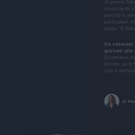
Al primo San
incoscienti, 
perché ti amo
particolari, 
detto “
È fatta
Da veterani 
giovani alle
Divertitevi, 
timido, se ti
che ti ammira
di
Mar