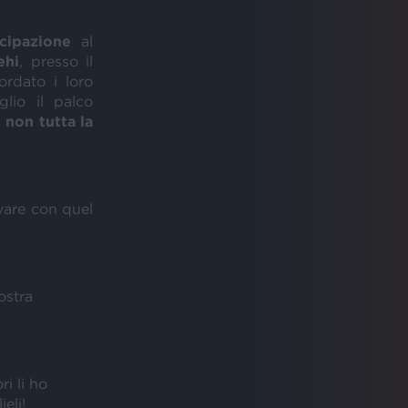
cipazione
al
ehi
, presso il
rdato i loro
lio il palco
 non tutta la
ivare con quel
ostra
i li ho
eli!