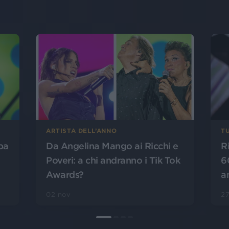
ARTISTA DELL’ANNO
T
opa
Da Angelina Mango ai Ricchi e
Ri
Poveri: a chi andranno i Tik Tok
6
Awards?
a
02 nov
27