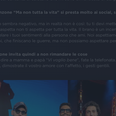
nzone “Ma non tutta la vita” si presta molto ai social, 
tolo sembra negativo, ma in realtà non è così: tu ti devi mett
 aspetta non ti aspetta per tutta la vita. Il brano è un ince
velare i tuoi sentimenti alla persona che ami. Noi aspettiam
 che finiscano le guerre, ma non possiamo aspettare per t
ne invita quindi a non rimandare le cose
e dire a mamma e papà “
Vi voglio bene
”, fate la telefonat
 dimostrate il vostro amore con l’affetto, i gesti gentili.