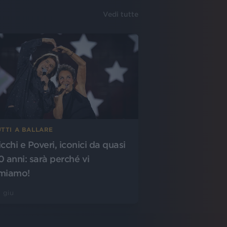
Vedi tutte
UTTI A BALLARE
cchi e Poveri, iconici da quasi
0 anni: sarà perché vi
miamo!
 giu