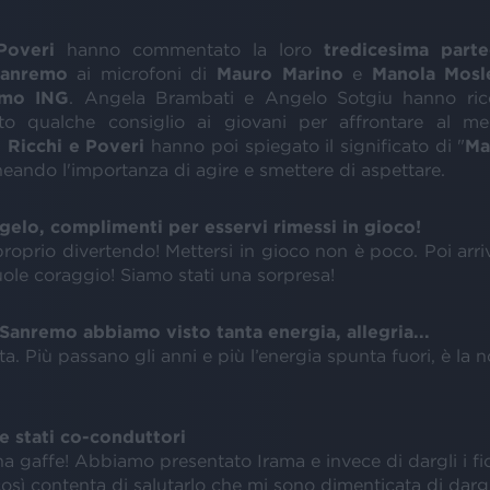
Poveri
hanno commentato la loro
tredicesima
parte
Sanremo
ai microfoni di
Mauro
Marino
e
Manola
Mosl
emo
ING
. Angela Brambati e Angelo Sotgiu hanno rico
to qualche consiglio ai giovani per affrontare al meg
I
Ricchi
e Poveri
hanno poi spiegato il significato di "
Ma
ineando l'importanza di agire e smettere di aspettare.
elo, complimenti per esservi rimessi in gioco!
proprio divertendo! Mettersi in gioco non è poco. Poi arr
ole coraggio! Siamo stati una sorpresa!
 Sanremo abbiamo visto tanta energia, allegria...
ita. Più passano gli anni e più l’energia spunta fuori, è la n
te stati co-conduttori
na gaffe! Abbiamo presentato Irama e invece di dargli i fior
osì contenta di salutarlo che mi sono dimenticata di dargli