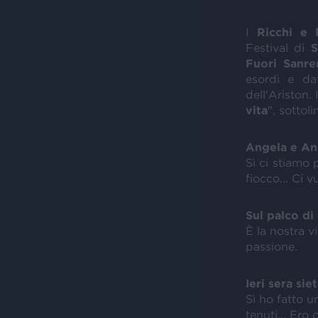
I
Ricchi e 
Festival di
Fuori
Sanr
esordi e da
dell'Ariston. 
vita
", sottol
Angela e Ang
Sì ci stiamo 
fiocco… Ci vu
Sul palco di
È la nostra v
passione.
Ieri sera sie
Sì ho fatto u
tenuti… Ero c