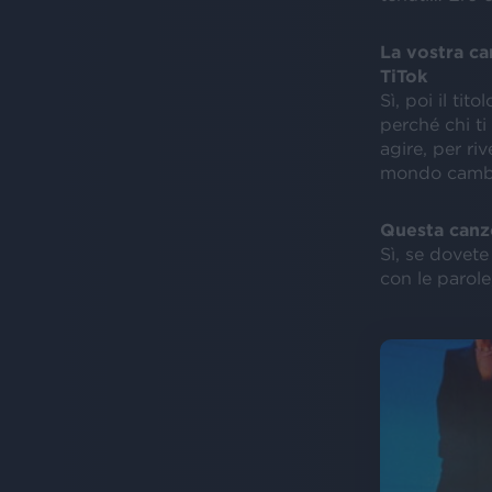
La vostra ca
TiTok
Sì, poi il ti
perché chi ti
agire, per ri
mondo cambi,
Questa canzo
Sì, se dovet
con le parole,