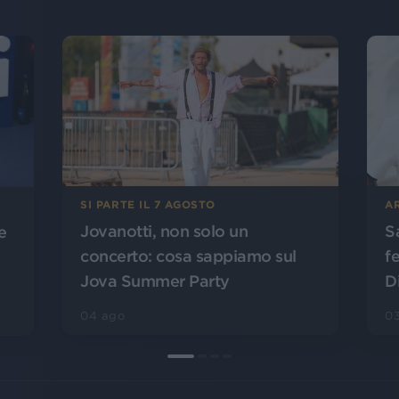
SI PARTE IL 7 AGOSTO
A
Jovanotti, non solo un
S
e
concerto: cosa sappiamo sul
f
Jova Summer Party
D
04 ago
0