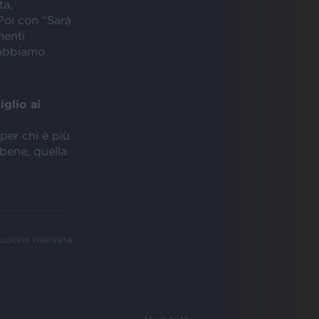
ta,
Poi con “Sarà
menti
ì abbiamo
iglio ai
 per chi è più
 bene, quella
uzione riservata