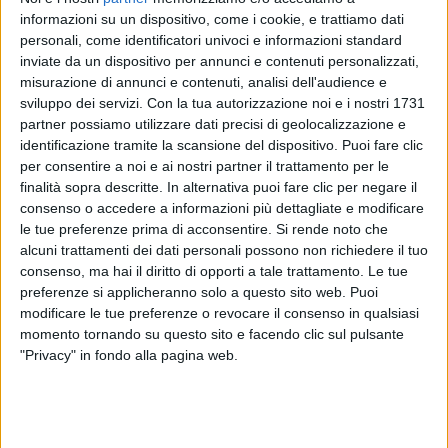
Music Week
ve lo ricorda in
cinque pillole
:
informazioni su un dispositivo, come i cookie, e trattiamo dati
personali, come identificatori univoci e informazioni standard
1)
Ligabue
ha inaugurato la nuova
Arena Santa
inviate da un dispositivo per annunci e contenuti personalizzati,
Giulia
di
Milano
con il
primo
grande evento dal vivo.
misurazione di annunci e contenuti, analisi dell'audience e
sviluppo dei servizi.
Con la tua autorizzazione noi e i nostri 1731
partner possiamo utilizzare dati precisi di geolocalizzazione e
2) Su
Radio Italia solomusicaitaliana
è arrivata
identificazione tramite la scansione del dispositivo. Puoi fare clic
tantissima
nuova musica
ieri (venerdì 8 maggio). Un
per consentire a noi e ai nostri partner il trattamento per le
piccolo indizio? “
Ci vuole una laurea
”, il brano con
finalità sopra descritte. In alternativa puoi fare clic per negare il
cui
Coez
ha collaborato per la prima volta con il
consenso o accedere a informazioni più dettagliate e modificare
fumettista
Zerocalcare
.
le tue preferenze prima di acconsentire.
Si rende noto che
alcuni trattamenti dei dati personali possono non richiedere il tuo
3) Sul palco dei
David
di
Donatello
si sono alternati
consenso, ma hai il diritto di opporti a tale trattamento. Le tue
tanti
cantanti italiani
, tra cui
Annalisa
.
preferenze si applicheranno solo a questo sito web. Puoi
modificare le tue preferenze o revocare il consenso in qualsiasi
momento tornando su questo sito e facendo clic sul pulsante
4) I
Pinguini Tattici Nucleari
hanno finalmente
"Privacy" in fondo alla pagina web.
svelato il
mistero
dei
cartelloni
comparsi a
Londra
,
Milano
e
Madrid
.
5)
Sal Da Vinci
ha ufficializzato la
sorpresa