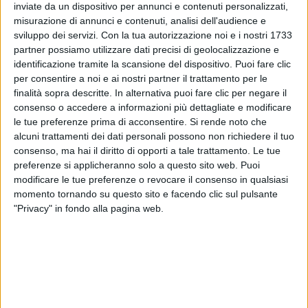
inviate da un dispositivo per annunci e contenuti personalizzati,
affascina tantissimo. Sapete tutti che è la frase che
misurazione di annunci e contenuti, analisi dell'audience e
insegnano ai programmatori. Poi ha dentro di sé
sviluppo dei servizi.
Con la tua autorizzazione noi e i nostri 1733
tutto: ‘hello’ cioè ‘ciao’ inteso come azione e ‘world’,
partner possiamo utilizzare dati precisi di geolocalizzazione e
cioè la platea. In due semplici parole, ci sono attività
identificazione tramite la scansione del dispositivo. Puoi fare clic
e passività, il soggetto e l’oggetto. Ci ha affascinato
per consentire a noi e ai nostri partner il trattamento per le
tanto
”.
finalità sopra descritte. In alternativa puoi fare clic per negare il
consenso o accedere a informazioni più dettagliate e modificare
le tue preferenze prima di acconsentire.
Si rende noto che
alcuni trattamenti dei dati personali possono non richiedere il tuo
consenso, ma hai il diritto di opporti a tale trattamento. Le tue
preferenze si applicheranno solo a questo sito web. Puoi
modificare le tue preferenze o revocare il consenso in qualsiasi
momento tornando su questo sito e facendo clic sul pulsante
"Privacy" in fondo alla pagina web.