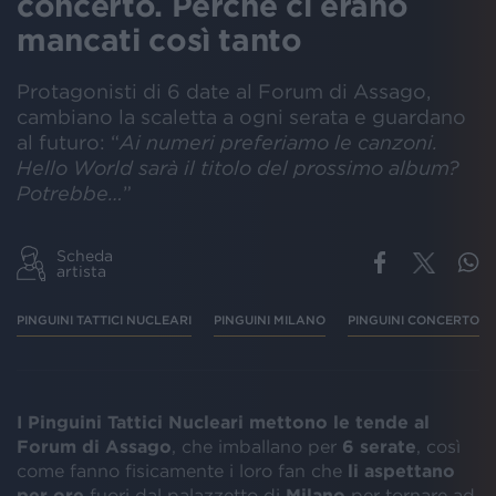
concerto. Perché ci erano
mancati così tanto
Protagonisti di 6 date al Forum di Assago,
cambiano la scaletta a ogni serata e guardano
al futuro: “
Ai numeri preferiamo le canzoni.
Hello World sarà il titolo del prossimo album?
Potrebbe…
”
Scheda
artista
PINGUINI TATTICI NUCLEARI
PINGUINI MILANO
PINGUINI CONCERTO M
I Pinguini Tattici Nucleari mettono le tende al
Forum di Assago
, che imballano per
6 serate
, così
come fanno fisicamente i loro fan che
li aspettano
per ore
fuori dal palazzetto di
Milano
per tornare ad