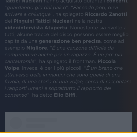
Tattici Nucleari
hanno acquisito durante i
concerti
,
“
guardando giù dal palco
”. “
Facendo pop, devi
arrivare a chiunque
”, ha spiegato
Riccardo Zanotti
dei
Pinguini Tattici Nucleari
nella nostra
videointervista Atupertu
. Nonostante sia rivolto a
tutti, alcune tracce del disco possono essere meglio
capite da una
generazione ben precisa
, come ad
esempio
Migliore
. “
È una canzone difficile da
comprendere anche per un ragazzo. È un po’ più
cantautorale
”, ha spiegato il frontman.
Piccola
Volpe
, invece, è per i più piccoli. “
È un brano che
attraverso delle immagini che sono quelle di una
favola, di una storia di una volpe, cerca di raccontare
i rapporti umani e soprattutto il rapporto del
consenso
”, ha detto
Elio Biffi
.