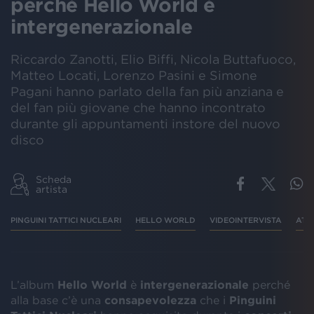
perché Hello World è
intergenerazionale
Riccardo Zanotti, Elio Biffi, Nicola Buttafuoco,
Matteo Locati, Lorenzo Pasini e Simone
Pagani hanno parlato della fan più anziana e
del fan più giovane che hanno incontrato
durante gli appuntamenti instore del nuovo
disco
Scheda
artista
PINGUINI TATTICI NUCLEARI
HELLO WORLD
VIDEOINTERVISTA
ATU
L’album
Hello World
è
intergenerazionale
perché
alla base c’è una
consapevolezza
che i
Pinguini