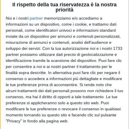
Il rispetto della tua riservatezza è la nostra
priorità
Noi e i nostri
partner
memorizziamo e/o accediamo a
informazioni su un dispositivo, come i cookie, e trattiamo dati
personali, come identificatori univoci e informazioni standard
inviate da un dispositivo per annunci e contenuti personalizzati,
misurazione di annunci e contenuti, analisi dell'audience e
sviluppo dei servizi.
Con la tua autorizzazione noi e i nostri 1733
partner possiamo utilizzare dati precisi di geolocalizzazione e
Visualizza questo post su Instagram
identificazione tramite la scansione del dispositivo. Puoi fare clic
per consentire a noi e ai nostri partner il trattamento per le
finalità sopra descritte. In alternativa puoi fare clic per negare il
consenso o accedere a informazioni più dettagliate e modificare
le tue preferenze prima di acconsentire.
Si rende noto che
alcuni trattamenti dei dati personali possono non richiedere il tuo
consenso, ma hai il diritto di opporti a tale trattamento. Le tue
preferenze si applicheranno solo a questo sito web. Puoi
modificare le tue preferenze o revocare il consenso in qualsiasi
momento tornando su questo sito e facendo clic sul pulsante
"Privacy" in fondo alla pagina web.
Un post condiviso da Pinguini Tattici Nucleari (@pinguini_tattici_nucleari)