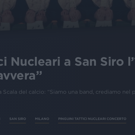
ci Nucleari a San Siro l’
avvera”
 Scala del calcio: “Siamo una band, crediamo nel po
I
SAN SIRO
MILANO
PINGUINI TATTICI NUCLEARI CONCERTO