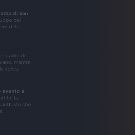
eazza di San
gruppo dei
ere delle
lo stadio di
piano, mentre
a scritta
o evento a
artita. La
piuttosto che
e,