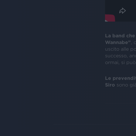
La band che
Wannabe”
, 
uscito alle p
successo, ann
ormai, si può
Le prevendit
Siro
sono già