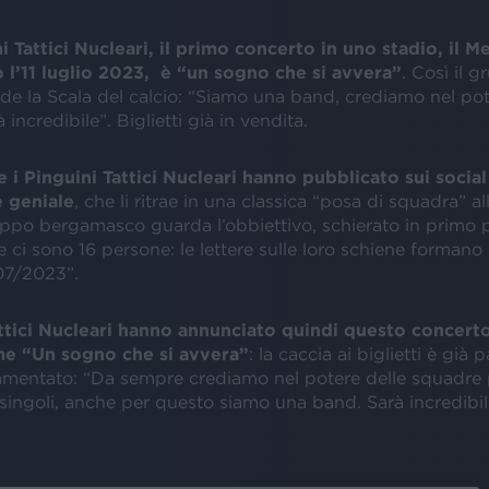
i Tattici Nucleari, il primo concerto in uno stadio, il M
o l’11 luglio 2023, è “un sogno che si avvera”
. Così il 
de la Scala del calcio: “Siamo una band, crediamo nel pot
incredibile”. Biglietti già in vendita.
e i Pinguini Tattici Nucleari hanno pubblicato sui social
 geniale
, che li ritrae in una classica “posa di squadra” al
ruppo bergamasco guarda l’obbiettivo, schierato in primo 
le ci sono 16 persone: le lettere sulle loro schiene formano l
/07/2023”.
attici Nucleari hanno annunciato quindi questo concert
me “Un sogno che si avvera”
: la caccia ai biglietti è già p
entato: “Da sempre crediamo nel potere delle squadre 
 singoli, anche per questo siamo una band. Sarà incredibil