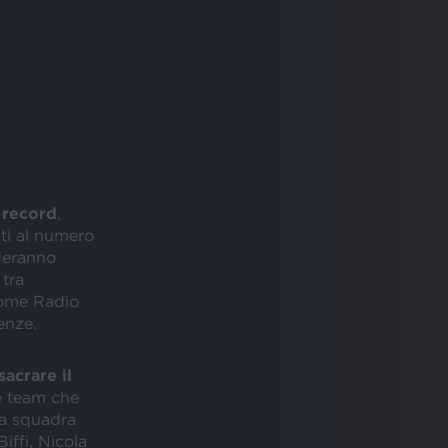
a record
,
lti al numero
nderanno
 tra
 come Radio
enze.
sacrare il
 team che
na squadra
iffi, Nicola