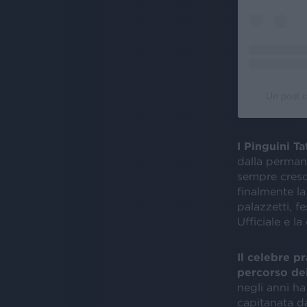
Un post c
I Pinguini T
dalla permane
sempre cresce
finalmente la
palazzetti, f
Ufficiale e l
Il celebre p
percorso dei
negli anni ha
capitanata da