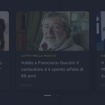
LUTTO NELLA MUSICA
R
o
Addio a Francesco Guccini: il
I
”
cantautore si è spento all’età di
M
86 anni
S
06 ago
0