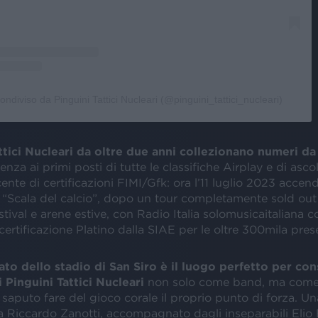
ondiviso da Pinguini Tattici Nucleari (@pinguini_tattici_nucleari)
attici Nucleari da oltre due anni collezionano numeri d
nza ai primi posti di tutte le classifiche Airplay e di asco
nte di certificazioni FIMI/Gfk: ora l’11 luglio 2023 acce
 “Scala del calcio”, dopo un tour completamente sold out
estival e arene estive, con Radio Italia solomusicaitaliana
a certificazione Platino dalla SIAE per le oltre 300mila pres
rato dello stadio di San Siro è il luogo perfetto per con
 Pinguini Tattici Nucleari
non solo come band, ma come
 saputo fare del gioco corale il proprio punto di forza. U
 Riccardo Zanotti, accompagnato dagli inseparabili Elio B