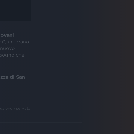
iovani
rdi”, un brano
o nuovo
 sogno che,
azza di San
uzione riservata