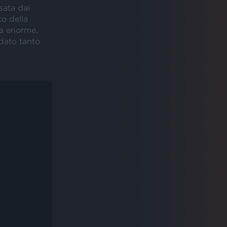
sata dai
to della
ra enorme,
 dato tanto