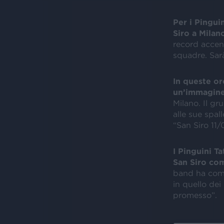
Per i Pinguin
Siro a Milan
record accen
squadre. Sarà 
In queste or
un’immagine
Milano. Il g
alle sue spal
“San Siro 11
I Pinguini T
San Siro co
band ha comm
in quello dei
promesso”.