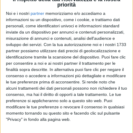
mondiale: insieme, presentano sul palco dell’Ariston
priorità
un brano che tratta il
delicato argomento delle
Noi e i nostri
partner
memorizziamo e/o accediamo a
morti sul lavoro
.
informazioni su un dispositivo, come i cookie, e trattiamo dati
personali, come identificatori univoci e informazioni standard
La canzone parte dalla storia di un uomo che, un
inviate da un dispositivo per annunci e contenuti personalizzati,
giorno, è “
sparito in un lampo
”, lasciando un bimbo
misurazione di annunci e contenuti, analisi dell'audience e
che non ha mai più potuto veder crescere. Si intitola
sviluppo dei servizi.
Con la tua autorizzazione noi e i nostri 1733
proprio “
L’uomo nel lampo
” il pezzo che vede
partner possiamo utilizzare dati precisi di geolocalizzazione e
Jannacci
al piano
e Massini
al microfono
, circondati
identificazione tramite la scansione del dispositivo. Puoi fare clic
da una scenografia e da diverse immagini che, oltre
per consentire a noi e ai nostri partner il trattamento per le
ai
padri
che hanno vissuto tragedie simili, vogliono
finalità sopra descritte. In alternativa puoi fare clic per negare il
rappresentare in generale tutti quegli
operai
e quei
consenso o accedere a informazioni più dettagliate e modificare
lavoratori
che hanno ingiustamente perso la vita
le tue preferenze prima di acconsentire.
Si rende noto che
troppo presto
.
alcuni trattamenti dei dati personali possono non richiedere il tuo
consenso, ma hai il diritto di opporti a tale trattamento. Le tue
preferenze si applicheranno solo a questo sito web. Puoi
modificare le tue preferenze o revocare il consenso in qualsiasi
momento tornando su questo sito e facendo clic sul pulsante
"Privacy" in fondo alla pagina web.