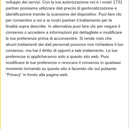
sviluppo dei servizi.
Con la tua autorizzazione noi e i nostri 1731
l’ascolto di un file WAV (ovvero audio), si scopre che
partner possiamo utilizzare dati precisi di geolocalizzazione e
la canzone dura
4 minuti
e
12 secondi
e che “Come
identificazione tramite la scansione del dispositivo. Puoi fare clic
no… nessuno” è il
secondo file
di
cinque
. Quindi, nei
per consentire a noi e ai nostri partner il trattamento per le
giorni trascorsi in studio, l’artista vincitore di
finalità sopra descritte. In alternativa puoi fare clic per negare il
Sanremo 2025
potrebbe aver realizzato già
5 pezzi
consenso o accedere a informazioni più dettagliate e modificare
nuovi
.
le tue preferenze prima di acconsentire.
Si rende noto che
alcuni trattamenti dei dati personali possono non richiedere il tuo
consenso, ma hai il diritto di opporti a tale trattamento. Le tue
preferenze si applicheranno solo a questo sito web. Puoi
modificare le tue preferenze o revocare il consenso in qualsiasi
momento tornando su questo sito e facendo clic sul pulsante
"Privacy" in fondo alla pagina web.