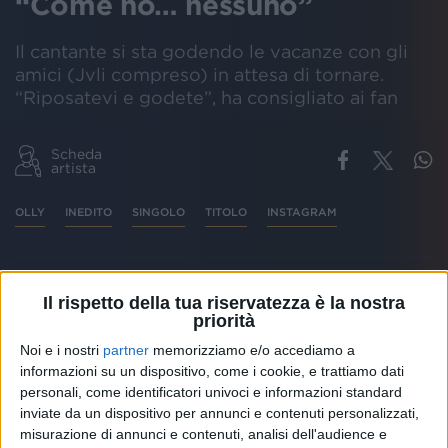
“Come no… nessuno”
Il cantante si sta godendo le vacanze con gli
amici (Jvli compreso) in attesa di tornare.
“Riposatevi e godete”, ha consigliato ai fan
Scheda
artista
OLLY
INEDITO
SINGOLO
TITOLO
INSTAGRAM
Il rispetto della tua riservatezza è la nostra
Olly
ha svelato, attraverso una
Storia
su
Instagram
,
priorità
quello che sembra essere il
prossimo singolo
o
semplicemente un
brano inedito
. “
Come no…
Noi e i nostri
partner
memorizziamo e/o accediamo a
nessuno
” pare essere il
titolo
.
informazioni su un dispositivo, come i cookie, e trattiamo dati
personali, come identificatori univoci e informazioni standard
inviate da un dispositivo per annunci e contenuti personalizzati,
Olly non ha dato altri dettagli. Però, osservando bene
misurazione di annunci e contenuti, analisi dell'audience e
la foto, che mostra lo schermo del telefonino durante