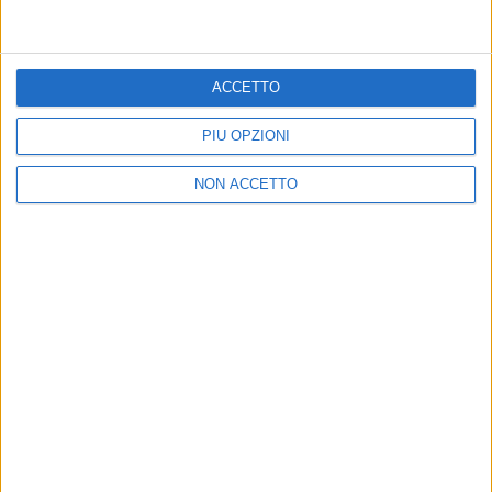
della settimana è “Partenope”
canta
86 an
07 ago
06 ag
ACCETTO
PIÙ OPZIONI
NON ACCETTO
News correlate
Vedi tutte
IL CA
REGOLAMENTO IN ARRIVO
Addio
Il nuovo Festival di Stefano De