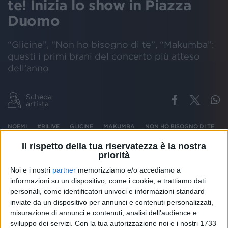
te! Inizia lo show in Piazza
Duomo
“Glicine”, “Non ho bisogno di te”, “Makumba”:
questi i primi brani del concerto più atteso
dell’anno
Scheda
artista
NOEMI
#RILIVE
GLICINE
MAKUMBA
NON HO BISOGNO DI TE
Il rispetto della tua riservatezza è la nostra
priorità
Noi e i nostri
partner
memorizziamo e/o accediamo a
L’attesa è finita:
RADIO ITALIA LIVE – IL
informazioni su un dispositivo, come i cookie, e trattiamo dati
CONCERTO
è finalmente cominciato. Dopo la sigla
personali, come identificatori univoci e informazioni standard
composta per l’occasione da
Saturnino
,
Noemi
ha
inviate da un dispositivo per annunci e contenuti personalizzati,
dato il via alla serata magica di
Piazza Duomo
a
misurazione di annunci e contenuti, analisi dell'audience e
Milano
sviluppo dei servizi.
Con la tua autorizzazione noi e i nostri 1733