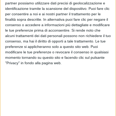
partner possiamo utilizzare dati precisi di geolocalizzazione e
Con la sua
eleganza unica
,
Noemi
ha incantato le
identificazione tramite la scansione del dispositivo. Puoi fare clic
migliaia di persone che hanno atteso
sotto la
per consentire a noi e ai nostri partner il trattamento per le
pioggia
dalle prime ore del giorno. Dopo aver
finalità sopra descritte. In alternativa puoi fare clic per negare il
consenso o accedere a informazioni più dettagliate e modificare
cantato la sua “
Glicine
”, la cantante ha salutato così
le tue preferenze prima di acconsentire.
Si rende noto che
il pubblico: “
Ce la prendiamo insieme la pioggia
”.
alcuni trattamenti dei dati personali possono non richiedere il tuo
Ed è proprio così:
Noemi
non si è risparmiata e si è
consenso, ma hai il diritto di opporti a tale trattamento. Le tue
scatenata anche sotto l’acqua battente
.
preferenze si applicheranno solo a questo sito web. Puoi
modificare le tue preferenze o revocare il consenso in qualsiasi
momento tornando su questo sito e facendo clic sul pulsante
Ovviamente, sul
palco di #RILIVE
Noemi
ci ha
"Privacy" in fondo alla pagina web.
regalato anche il suo nuovo singolo “
Non ho bisogno
di te
”. Prima di iniziare il brano, che il pubblico di
Piazza Duomo
ha dimostrato di conoscere già molto
bene,
Noemi
ha scherzato così sul titolo della
canzone: “
Non ho bisogno di te…. Non è riferito a
voi, assolutamente: io vi amo!
”.
Come se non bastasse, è arrivato anche
Carl Brave
a
impreziosire l’esibizione di
Noemi
. Insieme, i
due