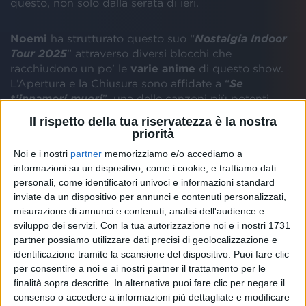
questo, non solo dalla serata di ieri.
Noemi
ha strutturato questo suo “
Nostalgia Indoor
Tour 2025
” attraverso diversi blocchi che
racchiudono un po’ le
varie anime
di questo show.
L’Apertura e la Chiusura sono affidate a “
Se
t’innamori muori
”, una delle canzoni più potenti
presentate allo scorso
Sanremo
.
Il rispetto della tua riservatezza è la nostra
priorità
Noi e i nostri
partner
memorizziamo e/o accediamo a
informazioni su un dispositivo, come i cookie, e trattiamo dati
personali, come identificatori univoci e informazioni standard
inviate da un dispositivo per annunci e contenuti personalizzati,
misurazione di annunci e contenuti, analisi dell'audience e
sviluppo dei servizi.
Con la tua autorizzazione noi e i nostri 1731
partner possiamo utilizzare dati precisi di geolocalizzazione e
identificazione tramite la scansione del dispositivo. Puoi fare clic
per consentire a noi e ai nostri partner il trattamento per le
finalità sopra descritte. In alternativa puoi fare clic per negare il
consenso o accedere a informazioni più dettagliate e modificare