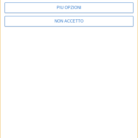
PIÙ OPZIONI
Ti amo non lo so dire
NON ACCETTO
Non ho bisogno di te
Non sono io
Nostalgia
Centomila notti
Bagnati dal sole
Generale
Guardare giù