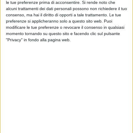
le tue preferenze prima di acconsentire.
Si rende noto che
alcuni trattamenti dei dati personali possono non richiedere il tuo
consenso, ma hai il diritto di opporti a tale trattamento. Le tue
preferenze si applicheranno solo a questo sito web. Puoi
modificare le tue preferenze o revocare il consenso in qualsiasi
momento tornando su questo sito e facendo clic sul pulsante
"Privacy" in fondo alla pagina web.
“
Mi piacciono i silenzi del teatro, il buio. È così
sexy
” sono le prime parole di
Noemi
che, a
proposito di sexy, ripesca dal genere da cui è partita
a fare musica, dal blues di “
Briciole
” e da
Janis
Joplin
.