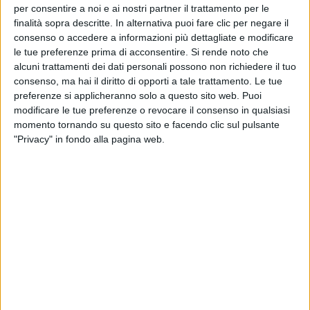
nell’esecuzione e questo mi ha riempito d’orgoglio.
Io
per consentire a noi e ai nostri partner il trattamento per le
ho iniziato ad appassionarmi alla musica a nove anni,
finalità sopra descritte. In alternativa puoi fare clic per negare il
quindi più
avanti potrò dire se segue le mie orme
consenso o accedere a informazioni più dettagliate e modificare
oppure no
”.
le tue preferenze prima di acconsentire.
Si rende noto che
alcuni trattamenti dei dati personali possono non richiedere il tuo
consenso, ma hai il diritto di opporti a tale trattamento. Le tue
Il
nuovo singolo
di Nek si intitola “
La storia del
preferenze si applicheranno solo a questo sito web. Puoi
mondo
” e fotografa numerosi aspetti trasversali alle
modificare le tue preferenze o revocare il consenso in qualsiasi
generazioni presenti, passate e, probabilmente,
momento tornando su questo sito e facendo clic sul pulsante
anche future. Se l’artista potesse rinascere in
un’altra
"Privacy" in fondo alla pagina web.
e
poca
, sceglierebbe in base alla musica e non
avrebbe dubbi: “
Vorrei aver avuto 15 anni negli Anni
‘70 vivere la musica dell’epoca con quell’età. Oggi
però sarei più vecchio
”.