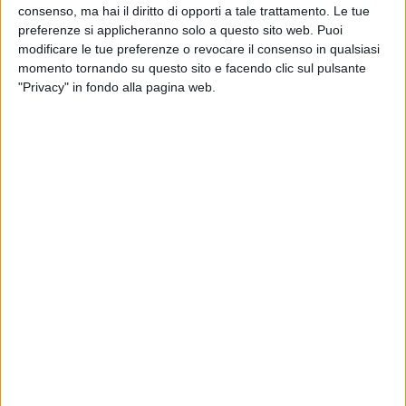
consenso, ma hai il diritto di opporti a tale trattamento. Le tue
preferenze si applicheranno solo a questo sito web. Puoi
Un post condiviso da Giuliano Sangiorgi (@giulianosangiorgi_official)
modificare le tue preferenze o revocare il consenso in qualsiasi
momento tornando su questo sito e facendo clic sul pulsante
"Privacy" in fondo alla pagina web.
Giuliano Sangiorgi
ha dato la notizia condividendo
un video estratto del concerto “
N20 Back Home
”
all'aeroporto di
Galatina
(Lecce) della scorsa estate,
quando tra i tanti ospiti c'era proprio
Elisa
. “
Questa
magia a San Siro! Elisa con noi sempre nel cuore e
ovunque, come un brivido addosso, sulla pelle e
nell’anima!!!
”, ha commentato il
frontman
del
gruppo.