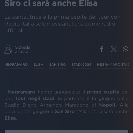
Siro ci sarà anche Elisa
La cantautrice è la prima ospite del tour con
Radio Italia solomusicaitaliana come radio
ufficiale
Scheda
artista
NEGRAMARO
ELISA
SAN SIRO
STADI 2024
NEGRAMARO STADI
I
Negramaro
hanno annunciato il
primo ospite
del
loro
tour negli stadi
, in partenza il 15 giugno dallo
Stadio Diego Armando Maradona di
Napoli
. Alla
data del 22 giugno a
San Siro
(Milano), ci sarà anche
Elisa
.