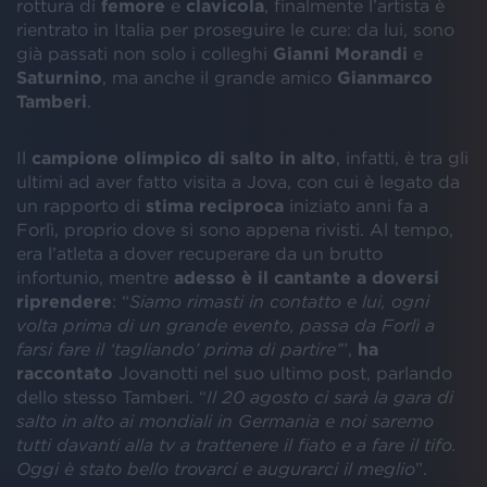
rottura di
femore
e
clavicola
, finalmente l’artista è
rientrato in Italia per proseguire le cure: da lui, sono
già passati non solo i colleghi
Gianni Morandi
e
Saturnino
, ma anche il grande amico
Gianmarco
Tamberi
.
Il
campione olimpico di salto in alto
, infatti, è tra gli
ultimi ad aver fatto visita a Jova, con cui è legato da
un rapporto di
stima reciproca
iniziato anni fa a
Forlì, proprio dove si sono appena rivisti. Al tempo,
era l’atleta a dover recuperare da un brutto
infortunio, mentre
adesso è il cantante a doversi
riprendere
: “
Siamo rimasti in contatto e lui, ogni
volta prima di un grande evento, passa da Forlì a
farsi fare il ‘tagliando’ prima di partire’
”,
ha
raccontato
Jovanotti nel suo ultimo post, parlando
dello stesso Tamberi. “
Il 20 agosto ci sarà la gara di
salto in alto ai mondiali in Germania e noi saremo
tutti davanti alla tv a trattenere il fiato e a fare il tifo.
Oggi è stato bello trovarci e augurarci il meglio
”.