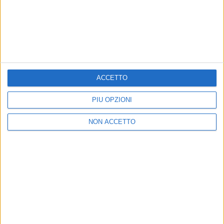
Visualizza questo post su Instagram
ACCETTO
PIÙ OPZIONI
NON ACCETTO
Un post condiviso da lorenzojova (@lorenzojova)