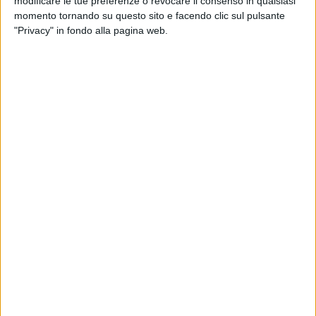
modificare le tue preferenze o revocare il consenso in qualsiasi
momento tornando su questo sito e facendo clic sul pulsante
"Privacy" in fondo alla pagina web.
Un post condiviso da lorenzojova (@lorenzojova)
Le immagini del salto di
“Gimbo” Tamberi
, con cui
ha conquistato
l’Oro
alle ultime Olimpiadi, erano
state scelte proprio da Lorenzo per
aprire
ogni data
dell'ultimo
Jova Beach Party
, il tour sulle spiagge
con
Radio Italia solomusicaitaliana
come Radio
Ufficiale. “
È uno dei più grandi atleti della nostra
storia olimpica e mondiale
”,
ha aggiunto
ancora
l’artista, prima di ricordare proprio il via dei concerti
di un anno fa. Tra gli ospiti della lunga tournée, c'era
anche
Benny Benassi
, altro artista che poche ore fa
è passato dal cantautore.
Appena rientrato in Italia, però, Jovanotti aveva già