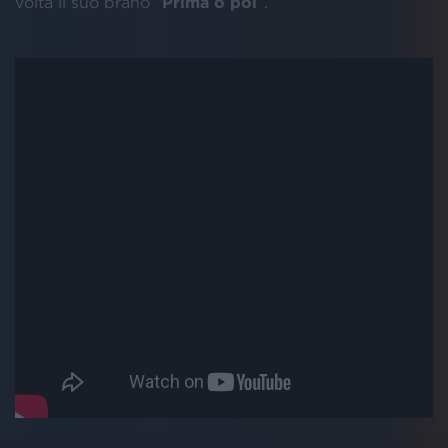
volta il suo brano “
Prima o poi
”.