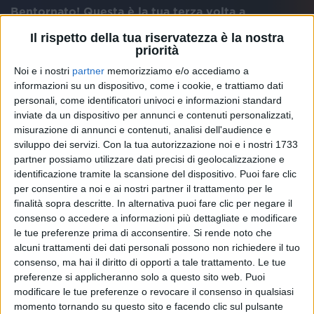
Bentornato! Questa è la tua terza volta a
Sanremo?
Il rispetto della tua riservatezza è la nostra
Terza e spero non ultima. Si dice “non c’è due senza
priorità
tre”, ma dopo? Sono stato anche due volte come
Noi e i nostri
partner
memorizziamo e/o accediamo a
ospite, quasi veterano.
informazioni su un dispositivo, come i cookie, e trattiamo dati
personali, come identificatori univoci e informazioni standard
Sembri molto tranquillo, un Michele sereno.
inviate da un dispositivo per annunci e contenuti personalizzati,
Sì, sono tranquillo. Ho iniziato a dire le cose che dice
misurazione di annunci e contenuti, analisi dell'audience e
mio nonno: “Quando c’è la salute c’è tutto”.
sviluppo dei servizi.
Con la tua autorizzazione noi e i nostri 1733
partner possiamo utilizzare dati precisi di geolocalizzazione e
identificazione tramite la scansione del dispositivo. Puoi fare clic
Come hai vissuto questa prima serata del Festival?
per consentire a noi e ai nostri partner il trattamento per le
Io l’ho vissuta benissimo, tutto bellissimo. C’è da dire
finalità sopra descritte. In alternativa puoi fare clic per negare il
però che durante la settimana non mi risento. Me la
consenso o accedere a informazioni più dettagliate e modificare
sono goduta e vissuta. Spero sia andata bene
le tue preferenze prima di acconsentire.
Si rende noto che
vedendola da casa.
alcuni trattamenti dei dati personali possono non richiedere il tuo
consenso, ma hai il diritto di opporti a tale trattamento. Le tue
A chi chiedi il primo parere quando scendi dal
preferenze si applicheranno solo a questo sito web. Puoi
palco?
modificare le tue preferenze o revocare il consenso in qualsiasi
Alla mamma. Però non è oggettiva, mi dice sempre
momento tornando su questo sito e facendo clic sul pulsante