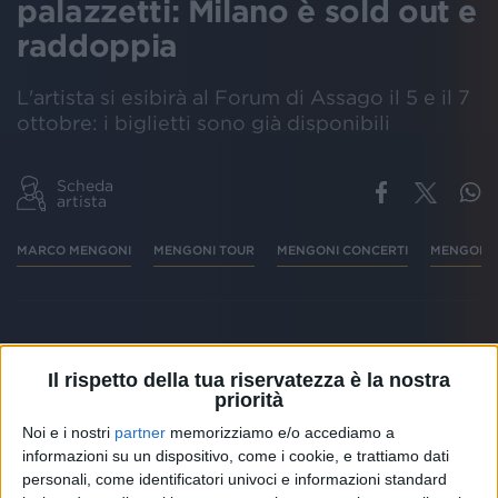
palazzetti: Milano è sold out e
raddoppia
L'artista si esibirà al Forum di Assago il 5 e il 7
ottobre: i biglietti sono già disponibili
Scheda
artista
MARCO MENGONI
MENGONI TOUR
MENGONI CONCERTI
MENGONI
Da ottobre
Marco Mengoni
sarà in
tour nei
palazzetti
con “
Mengoni Live 2022
”, dopo il
Il rispetto della tua riservatezza è la nostra
priorità
successo dei due show negli
stadi
.
Radio Italia
solomusicaitaliana
continuerà a essere a fianco
Noi e i nostri
partner
memorizziamo e/o accediamo a
all'artista in qualità di
radio ufficiale
della tournée.
informazioni su un dispositivo, come i cookie, e trattiamo dati
personali, come identificatori univoci e informazioni standard