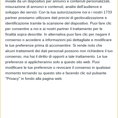
inviate da un dispositivo per annunci e contenuti personalizzati,
La data del 5 ottobre al
Forum di Assago
(
Milano
)
misurazione di annunci e contenuti, analisi dell'audience e
ha registrato il
sold out
in sole 48 ore; per questo
sviluppo dei servizi.
Con la tua autorizzazione noi e i nostri 1733
motivo, a grande richiesta si aggiunge un secondo
partner possiamo utilizzare dati precisi di geolocalizzazione e
appuntamento milanese, il 7 ottobre. Le vendite per
identificazione tramite la scansione del dispositivo. Puoi fare clic
la nuova data del 7 ottobre sono aperte dalle ore
per consentire a noi e ai nostri partner il trattamento per le
15.00 di oggi, lunedì 27 giugno su ticketmaster.it,
finalità sopra descritte. In alternativa puoi fare clic per negare il
ticketone.it e vivaticket.com.
consenso o accedere a informazioni più dettagliate e modificare
le tue preferenze prima di acconsentire.
Si rende noto che
alcuni trattamenti dei dati personali possono non richiedere il tuo
consenso, ma hai il diritto di opporti a tale trattamento. Le tue
preferenze si applicheranno solo a questo sito web. Puoi
modificare le tue preferenze o revocare il consenso in qualsiasi
momento tornando su questo sito e facendo clic sul pulsante
"Privacy" in fondo alla pagina web.