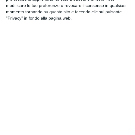
modificare le tue preferenze o revocare il consenso in qualsiasi
momento tornando su questo sito e facendo clic sul pulsante
"Privacy" in fondo alla pagina web.
Visualizza questo post su Instagram
Un post condiviso da (@maxpezzali)
L’annuncio ufficiale è stato dato dal cantante stesso