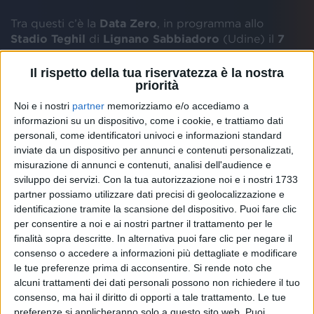
Tra questi c’è la
Data Zero
, in programma allo
Stadio Teghil
di
Lignano Sabbiadoro
(Udine) il
7
giugno
. Ci sono anche le tappe allo stadio di
Torino
il
13 giugno
, al
Dall’Ara
di
Bologna
il
27 giugno
, allo
Il rispetto della tua riservatezza è la nostra
stadio
Filippo Scoglio
di
Messina
l’
1 luglio
, al
San
priorità
Nicola
di
Bari
il
5 luglio
e all’
Euganeo
di
Padova
l’
8
Noi e i nostri
partner
memorizziamo e/o accediamo a
luglio
.
informazioni su un dispositivo, come i cookie, e trattiamo dati
personali, come identificatori univoci e informazioni standard
inviate da un dispositivo per annunci e contenuti personalizzati,
I
biglietti
saranno in vendita dalle
ore 14.00
di
misurazione di annunci e contenuti, analisi dell'audience e
domani (
mercoledì 9 luglio
).
sviluppo dei servizi.
Con la tua autorizzazione noi e i nostri 1733
partner possiamo utilizzare dati precisi di geolocalizzazione e
identificazione tramite la scansione del dispositivo. Puoi fare clic
per consentire a noi e ai nostri partner il trattamento per le
finalità sopra descritte. In alternativa puoi fare clic per negare il
consenso o accedere a informazioni più dettagliate e modificare
le tue preferenze prima di acconsentire.
Si rende noto che
alcuni trattamenti dei dati personali possono non richiedere il tuo
consenso, ma hai il diritto di opporti a tale trattamento. Le tue
preferenze si applicheranno solo a questo sito web. Puoi