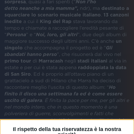
sorpresa
, quasi a fari spenti (“
Non l’ho
detto neanche a mia mamma"
,
ndr), ma
destinato a
squarciare lo scenario musicale italiano
.
13 canzoni
inedite
a cui il
King del Rap
stava lavorando da
tempo e chiamate a raccogliere l’eredità pesante di
“
Persona
” e “
Noi, loro, gli altri
”, due degli album di
maggiore successo degli ultimi anni. C’è anche
un
singolo
che accompagna il progetto ed è “
Gli
sbandati hanno perso
”, che risuonerà dal vivo nel
primo tour
di
Marracash
negli
stadi italiani
al via in
estate e per cui è stata appena
raddoppiata la data
di San Siro
. Ed è proprio all’ottavo piano di un
grattacielo a sud di Milano che Marra ha deciso di
raccontare meglio l’uscita di questo album: “
Ho
finito il disco una settimana fa ed è come essere
uscito di galera
. È finita la pace per me, per gli altri e
nel mondo intero, che in questo momento è una
polveriera di guerre, sconvolgimenti e fatti che
preoccupano un po’ tutti
”, ha spiegato all’inizio del
suo discorso.
Il rispetto della tua riservatezza è la nostra