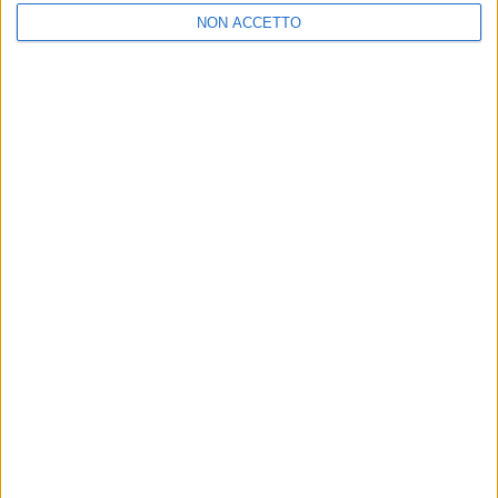
Un post condiviso da Friends and Partners (@friendsandpartners)
NON ACCETTO
di
Andrea Daz
© Riproduzione riservata
Ultime news
Vedi tutte