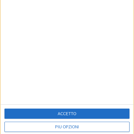
Visualizza questo post su Instagram
ACCETTO
PIÙ OPZIONI