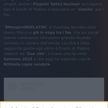
singoli, anche i
Pinguini Tattici Nucleari
raccolgono
ben 9 Dischi di Platino e ripescano un “
cimelio
” per i
fan…
“
#Mengoni80PLATINI
” è l’hashtag lanciato dallo
stesso Marco e
già in voga tra i fan
, che sui social
stanno celebrando l’ennesimo grande risultato
centrato in carriera dall’artista. La cifra è stata
raggiunta grazie agli ultimi 6 Dischi di Platino
ottenuti da “
Due vite
”, il brano che ha vinto
Sanremo 2023
e che oggi ha superato così le
600mila copie vendute
.