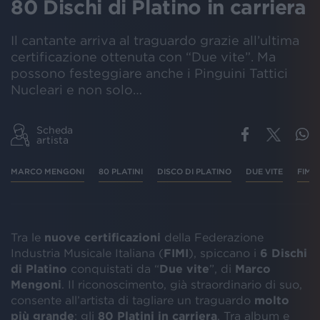
80 Dischi di Platino in carriera
Il cantante arriva al traguardo grazie all’ultima
certificazione ottenuta con “Due vite”. Ma
possono festeggiare anche i Pinguini Tattici
Nucleari e non solo…
Scheda
artista
MARCO MENGONI
80 PLATINI
DISCO DI PLATINO
DUE VITE
FIMI
Tra le
nuove certificazioni
della Federazione
Industria Musicale Italiana (
FIMI
), spiccano i
6 Dischi
di Platino
conquistati da “
Due vite
”, di
Marco
Mengoni
. Il riconoscimento, già straordinario di suo,
consente all’artista di tagliare un traguardo
molto
più grande
: gli
80 Platini in carriera
. Tra album e